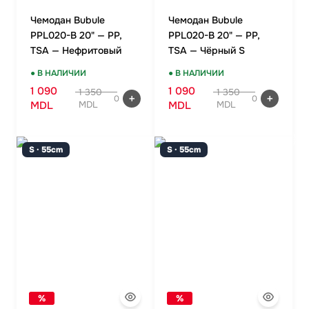
Чемодан Bubule
Чемодан Bubule
PPL020-B 20" — PP,
PPL020-B 20" — PP,
TSA — Нефритовый
TSA — Чёрный S
зелёный
● В НАЛИЧИИ
● В НАЛИЧИИ
1 090
1 090
1 350
1 350
0
0
MDL
MDL
MDL
MDL
S · 55cm
S · 55cm
%
%