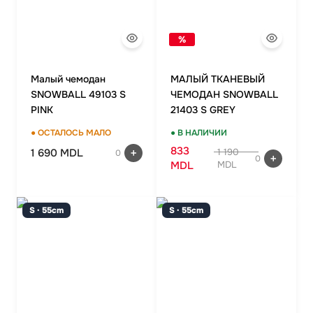
%
Малый чемодан
МАЛЫЙ ТКАНЕВЫЙ
SNOWBALL 49103 S
ЧЕМОДАН SNOWBALL
PINK
21403 S GREY
● ОСТАЛОСЬ МАЛО
● В НАЛИЧИИ
833
1 690 MDL
1 190
0
0
MDL
MDL
S · 55cm
S · 55cm