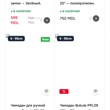
замок — Зелёный,
20" — полипропилен,
ручная кладь
TSA-замок, мятный
● В НАЛИЧИИ
● В НАЛИЧИИ
599
750 MDL
750
0
0
MDL
MDL
S · 55cm
S · 55cm
New
%
Чемодан для ручной
Чемодан Bubule PPL09