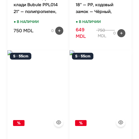
клади Bubule PPL014
18" — PP, кодовый
21" — полипропилен,
замок — Чёрный,
TSA-замок, оранжевый
ручная кладь
● В НАЛИЧИИ
● В НАЛИЧИИ
649
750 MDL
750
0
0
MDL
MDL
S · 55cm
S · 55cm
%
%