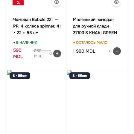
%
Чемодан Bubule 22” —
Маленький чемодан
PP, 4 колеса spinner, 41
для ручной клади
× 22 × 58 см
37103 S KHAKI GREEN
● В НАЛИЧИИ
● ОСТАЛОСЬ МАЛО
590
1 990 MDL
850
0
0
MDL
MDL
S · 55cm
S · 55cm