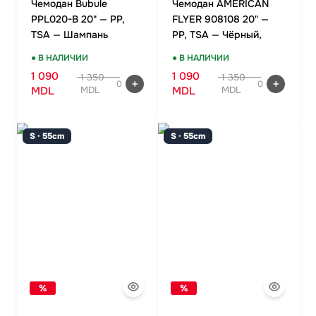
Чемодан Bubule
Чемодан AMERICAN
PPL020-B 20" — PP,
FLYER 908108 20" —
TSA — Шампань
PP, TSA — Чёрный,
ручная кладь
● В НАЛИЧИИ
● В НАЛИЧИИ
1 090
1 090
1 350
1 350
0
0
MDL
MDL
MDL
MDL
S · 55cm
S · 55cm
%
%