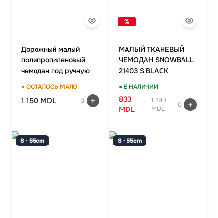
%
Дорожный малый
МАЛЫЙ ТКАНЕВЫЙ
полипропиленовый
ЧЕМОДАН SNOWBALL
чемодан под ручную
21403 S BLACK
кладь MCS v375 S
● ОСТАЛОСЬ МАЛО
● В НАЛИЧИИ
IMPERIAL PURPLE
833
1 150 MDL
1 190
0
0
MDL
MDL
S · 55cm
S · 55cm