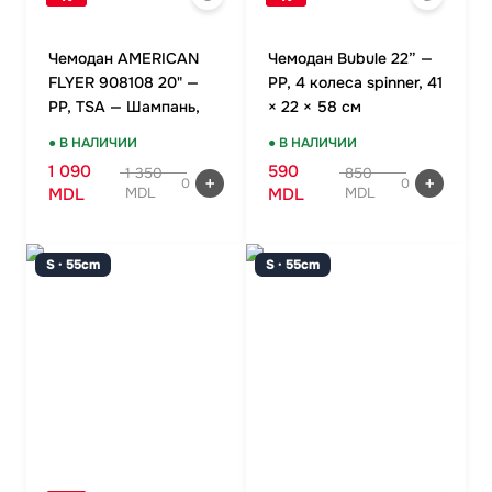
Чемодан AMERICAN
Чемодан Bubule 22” —
FLYER 908108 20" —
PP, 4 колеса spinner, 41
PP, TSA — Шампань,
× 22 × 58 см
ручная кладь
● В НАЛИЧИИ
● В НАЛИЧИИ
1 090
590
1 350
850
0
0
MDL
MDL
MDL
MDL
S · 55cm
S · 55cm