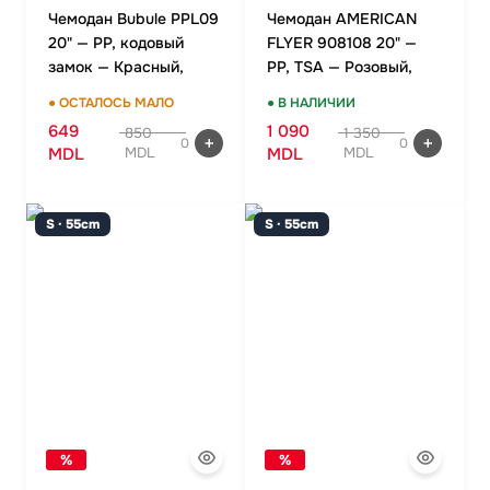
Чемодан Bubule PPL09
Чемодан AMERICAN
20" — PP, кодовый
FLYER 908108 20" —
замок — Красный,
PP, TSA — Розовый,
ручная кладь
ручная кладь
● ОСТАЛОСЬ МАЛО
● В НАЛИЧИИ
649
1 090
850
1 350
0
0
MDL
MDL
MDL
MDL
S · 55cm
S · 55cm
%
%