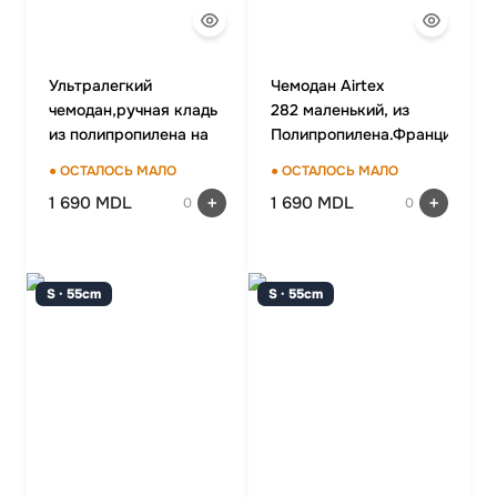
Ультралегкий
Чемодан Airtex
чемодан,ручная кладь
282 маленький, из
из полипропилена на
Полипропилена.Франция
4-х колесах,Для
(Оригинал) Для
● ОСТАЛОСЬ МАЛО
● ОСТАЛОСЬ МАЛО
ручной клади,до 7/10
багажа,до 10 кг
1 690 MDL
1 690 MDL
0
0
кг
S · 55cm
S · 55cm