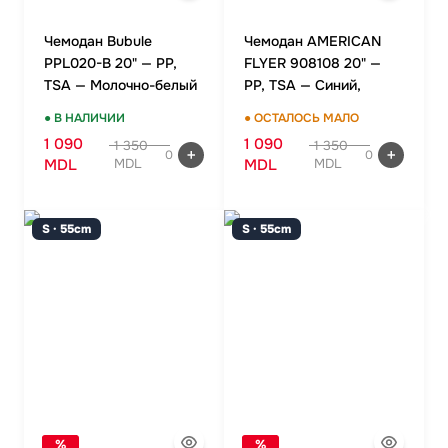
Чемодан Bubule
Чемодан AMERICAN
PPL020-B 20" — PP,
FLYER 908108 20" —
TSA — Молочно-белый
PP, TSA — Синий,
ручная кладь
● В НАЛИЧИИ
● ОСТАЛОСЬ МАЛО
1 090
1 090
1 350
1 350
0
0
MDL
MDL
MDL
MDL
S · 55cm
S · 55cm
%
%