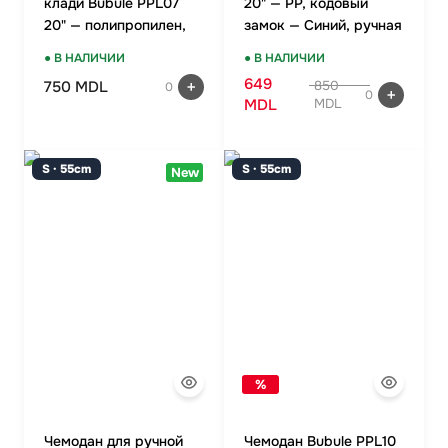
клади Bubule PPL07
20" — PP, кодовый
20" — полипропилен,
замок — Синий, ручная
TSA-замок, красный
кладь
● В НАЛИЧИИ
● В НАЛИЧИИ
649
750 MDL
850
0
0
MDL
MDL
S · 55cm
S · 55cm
New
%
Чемодан для ручной
Чемодан Bubule PPL10