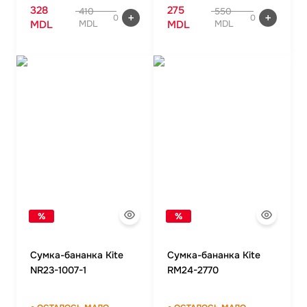
328
275
410
550
0
0
MDL
MDL
MDL
MDL
%
%
Cумка-бананка Kite
Сумка-бананка Kite
NR23-1007-1
RM24-2770