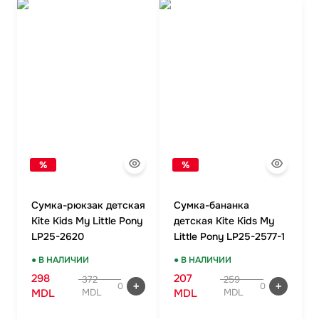
+
Женские Рюкзаки
Женские Кошельки
Новинки
Ланчбоксы и бутылки
Ремни
Скидки и акции
Бизнес рюкзаки
Ключницы
Школьные рюкзаки на колесах Snowball
Визитницы
Бананки
Автодокументницы
Аксессуары для школы
Браслеты
Детские кошельки
Pungă cosmetică
Дошкольные рюкзаки
Зонты
%
%
Сумка-рюкзак детская
Сумка-бананка
Kite Kids My Little Pony
детская Kite Kids My
LP25-2620
Little Pony LP25-2577-1
● В НАЛИЧИИ
● В НАЛИЧИИ
298
207
372
259
0
0
MDL
MDL
MDL
MDL