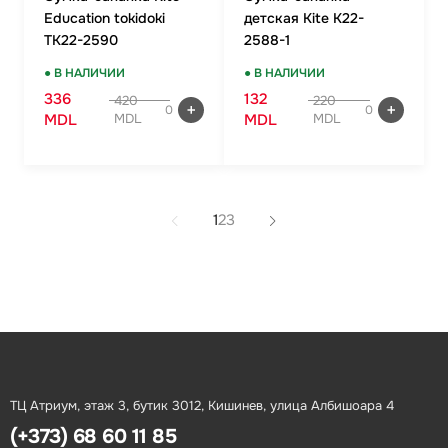
Education tokidoki
детская Kite K22-
TK22-2590
2588-1
● В НАЛИЧИИ
● В НАЛИЧИИ
336
132
420
220
0
0
MDL
MDL
MDL
MDL
1
2
3
ТЦ Атриум, этаж 3, бутик 3012, Кишинев, улица Албишоара 4
(+373) 68 60 11 85