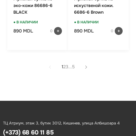
эко-кожи 86686-6
искуственой кожи.
BLACK
6686-6 Brown
● В НАЛИЧИИ
● В НАЛИЧИИ
890 MDL
890 MDL
0
0
1
2
3
...
5
ТЦ Атриум, этаж 3, бутик 3012, Кишинев, улица Албишоара 4
(+373) 68 60 11 85