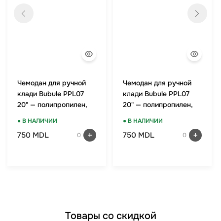
Чемодан для ручной
Чемодан для ручной
клади Bubule PPL07
клади Bubule PPL07
20" — полипропилен,
20" — полипропилен,
TSA-замок, мятный
TSA-замок, красный
● В НАЛИЧИИ
● В НАЛИЧИИ
750 MDL
750 MDL
0
0
Товары со скидкой