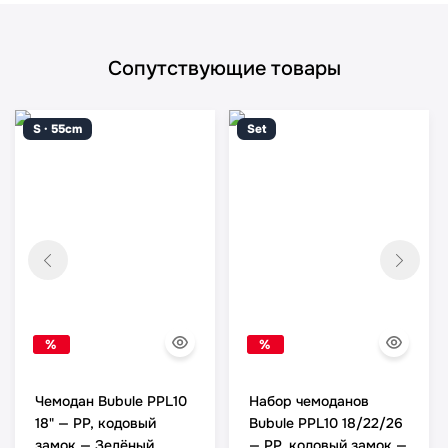
Сопутствующие товары
S · 55cm
Set
%
%
Чемодан Bubule PPL10
Набор чемоданов
18" — PP, кодовый
Bubule PPL10 18/22/26
замок — Зелёный,
— PP, кодовый замок —