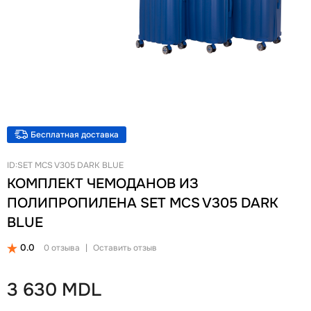
+
Женские Рюкзаки
Женские Кошельки
Новинки
Ланчбоксы и бутылки
Ремни
Скидки и акции
Бизнес рюкзаки
Ключницы
Школьные рюкзаки на колесах Snowball
Визитницы
Бананки
Автодокументницы
Аксессуары для школы
Браслеты
Детские кошельки
Pungă cosmetică
Бесплатная доставка
Дошкольные рюкзаки
Зонты
ID:SET MCS V305 DARK BLUE
КОМПЛЕКТ ЧЕМОДАНОВ ИЗ
ПОЛИПРОПИЛЕНА SET MCS V305 DARK
BLUE
0.0
0 отзыва
|
Оставить отзыв
3 630 MDL