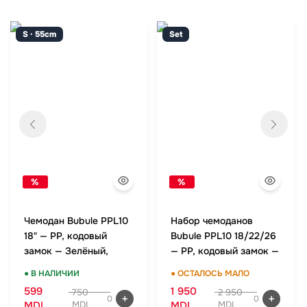
S · 55cm
Set
%
%
Чемодан Bubule PPL10
Набор чемоданов
18" — PP, кодовый
Bubule PPL10 18/22/26
замок — Зелёный,
— PP, кодовый замок —
ручная кладь
Зелёный, комплект
● В НАЛИЧИИ
● ОСТАЛОСЬ МАЛО
599
1 950
750
2 950
0
0
MDL
MDL
MDL
MDL