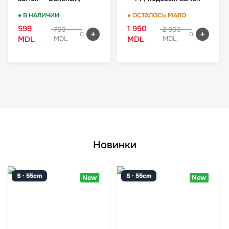
ручная кладь
Зелёный, комплект
● В НАЛИЧИИ
● ОСТАЛОСЬ МАЛО
599
1 950
750
2 950
0
0
MDL
MDL
MDL
MDL
Новинки
S · 55cm
S · 55cm
New
New