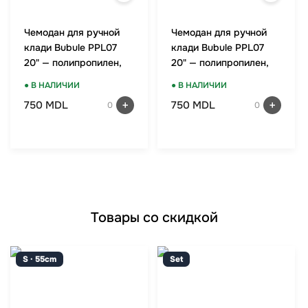
Чемодан для ручной
Чемодан для ручной
клади Bubule PPL07
клади Bubule PPL07
20" — полипропилен,
20" — полипропилен,
TSA-замок, мятный
TSA-замок, красный
● В НАЛИЧИИ
● В НАЛИЧИИ
750 MDL
750 MDL
0
0
Товары со скидкой
S · 55cm
Set