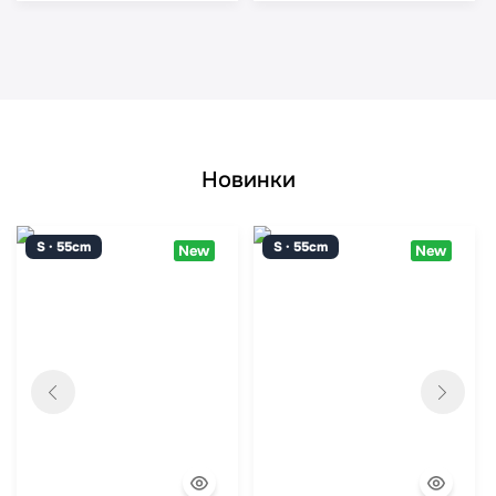
Новинки
S · 55cm
S · 55cm
New
New