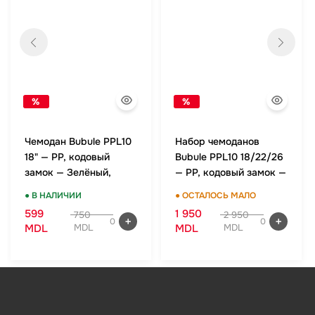
%
%
Чемодан Bubule PPL10
Набор чемоданов
18" — PP, кодовый
Bubule PPL10 18/22/26
замок — Зелёный,
— PP, кодовый замок —
ручная кладь
Зелёный, комплект
● В НАЛИЧИИ
● ОСТАЛОСЬ МАЛО
599
1 950
750
2 950
0
0
MDL
MDL
MDL
MDL