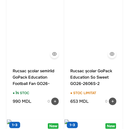
Rucsac școlar semiriid
Rucsac școlar GoPack
GoPack Education
Education So Sweet
Football Fan GO26-
GO26-2606S-2
165S-4
● ÎN STOC
● STOC LIMITAT
990 MDL
653 MDL
0
0
1-3
1-3
New
New