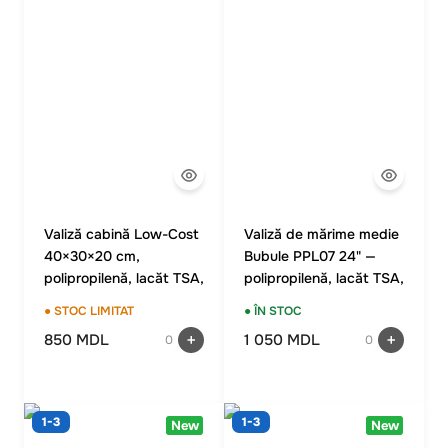
Valiză cabină Low-Cost
Valiză de mărime medie
40×30×20 cm,
Bubule PPL07 24" —
polipropilenă, lacăt TSA,
polipropilenă, lacăt TSA,
4 roți duble, albastră
culoare roșie
● STOC LIMITAT
● ÎN STOC
850 MDL
1 050 MDL
0
0
1-3
1-3
New
New