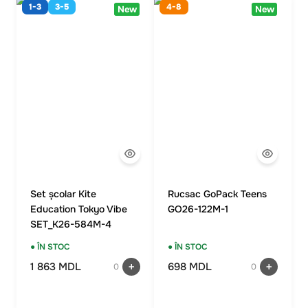
1-3
3-5
4-8
New
New
Set școlar Kite
Rucsac GoPack Teens
Education Tokyo Vibe
GO26-122M-1
SET_K26-584M-4
(rucsac, penar, sac)
● ÎN STOC
● ÎN STOC
1 863 MDL
698 MDL
0
0