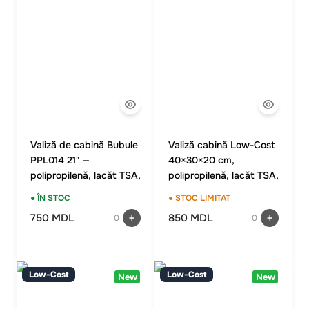
Valiză de cabină Bubule
Valiză cabină Low-Cost
PPL014 21" —
40×30×20 cm,
polipropilenă, lacăt TSA,
polipropilenă, lacăt TSA,
culoare portocalie
4 roți duble, culoare
● ÎN STOC
● STOC LIMITAT
Mere Verde
750 MDL
850 MDL
0
0
Low-Cost
Low-Cost
New
New