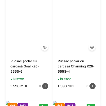
Rucsac școlar cu
Rucsac școlar cu
carcasă Goal K26-
carcasă Charming K26-
555S-6
555S-4
● ÎN STOC
● ÎN STOC
1 598 MDL
1 598 MDL
0
0
4-8
9-12
4-8
9-12