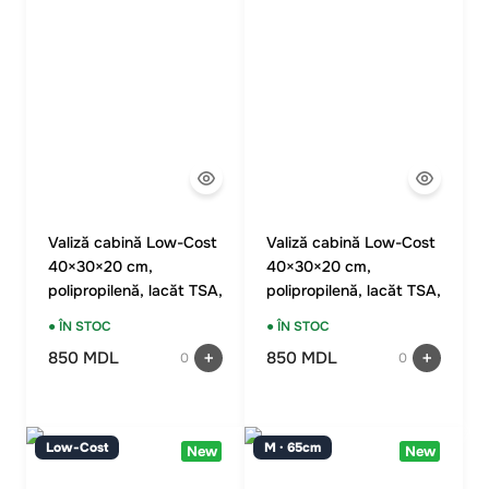
Valiză cabină Low-Cost
Valiză cabină Low-Cost
40×30×20 cm,
40×30×20 cm,
polipropilenă, lacăt TSA,
polipropilenă, lacăt TSA,
4 roți duble, gri
4 roți duble, culoare
● ÎN STOC
● ÎN STOC
burgundy
850 MDL
850 MDL
0
0
Low-Cost
M · 65cm
New
New