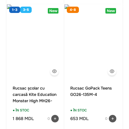
1-3
3-5
4-8
New
New
Rucsac școlar cu
Rucsac GoPack Teens
carcasă Kite Education
GO26-135M-4
Monster High MH26-
531M
● ÎN STOC
● ÎN STOC
1 868 MDL
653 MDL
0
0