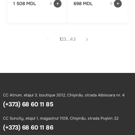
1 508 MDL
698 MDL
0
0
1
2
3
...
43
CC Atrium, etajul 3, boutique 3012, Chișinău, strada Albisoara nr. 4
(+373) 68 60 11 85
СС Suncity, etajul 1, magazinul 1109, Chișinău, strada Pușkin 32
(+373) 68 60 11 86