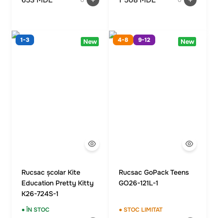
0
0
1-3
4-8
9-12
New
New
Rucsac școlar Kite
Rucsac GoPack Teens
Education Pretty Kitty
GO26-121L-1
K26-724S-1
● ÎN STOC
● STOC LIMITAT