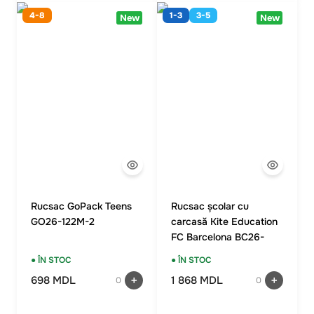
4-8
1-3
3-5
New
New
Rucsac GoPack Teens
Rucsac școlar cu
GO26-122M-2
carcasă Kite Education
FC Barcelona BC26-
531M
● ÎN STOC
● ÎN STOC
698 MDL
1 868 MDL
0
0