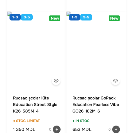
1-3
3-5
1-3
3-5
New
New
Rucsac școlar Kite
Rucsac școlar GoPack
Education Street Style
Education Fearless Vibe
K26-585M-4
GO26-182M-6
● STOC LIMITAT
● ÎN STOC
1 350 MDL
653 MDL
0
0