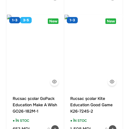
1-3
3-5
1-3
New
New
Rucsac școlar GoPack
Rucsac școlar Kite
Education Make A Wish
Education Good Game
GO26-182M-1
K26-724S-2
● ÎN STOC
● ÎN STOC
653 MDL
1 508 MDL