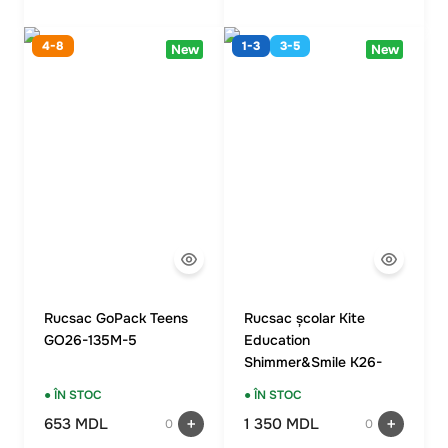
4-8
1-3
3-5
New
New
Rucsac GoPack Teens
Rucsac școlar Kite
GO26-135M-5
Education
Shimmer&Smile K26-
585M-2
● ÎN STOC
● ÎN STOC
653 MDL
1 350 MDL
0
0