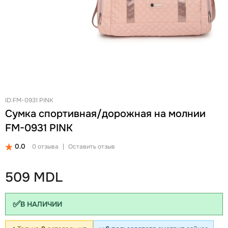
+
Женские Рюкзаки
Женские Кошельки
Новинки
Ланчбоксы и бутылки
Ремни
Скидки и акции
Бизнес рюкзаки
Ключницы
Школьные рюкзаки на колесах Snowball
Визитницы
Бананки
Автодокументницы
Аксессуары для школы
Браслеты
Детские кошельки
Pungă cosmetică
ID:FM-0931 PINK
Сумка спортивная/дорожная на молнии
Дошкольные рюкзаки
Зонты
FM-0931 PINK
0.0
0 отзыва
|
Оставить отзыв
509 MDL
✅
В НАЛИЧИИ