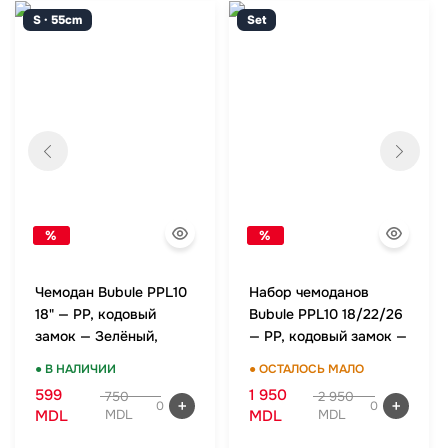
S · 55cm
Set
%
%
Чемодан Bubule PPL10
Набор чемоданов
18" — PP, кодовый
Bubule PPL10 18/22/26
замок — Зелёный,
— PP, кодовый замок —
ручная кладь
Зелёный, комплект
● В НАЛИЧИИ
● ОСТАЛОСЬ МАЛО
599
1 950
750
2 950
0
0
MDL
MDL
MDL
MDL