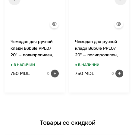
Чемодан для ручной
Чемодан для ручной
клади Bubule PPL07
клади Bubule PPL07
20" — полипропилен,
20" — полипропилен,
TSA-замок, мятный
TSA-замок, красный
● В НАЛИЧИИ
● В НАЛИЧИИ
750 MDL
750 MDL
0
0
Товары со скидкой