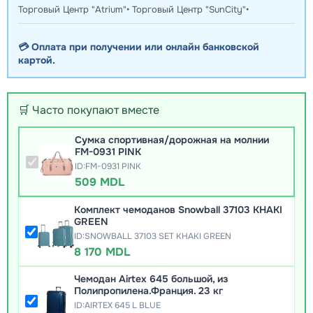
Торговый Центр "Atrium"• Торговый Центр "SunCity"•
💳 Оплата при получении или онлайн банковской
картой.
🛒 Часто покупают вместе
Сумка спортивная/дорожная на молнии
FM-0931 PINK
ID:FM-0931 PINK
509 MDL
Комплект чемоданов Snowball 37103 KHAKI
GREEN
ID:SNOWBALL 37103 SET KHAKI GREEN
8 170 MDL
Чемодан Airtex 645 большой, из
Полипропилена.Франция. 23 кг
ID:AIRTEX 645 L BLUE