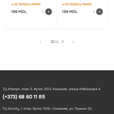
● ОСТАЛОСЬ МАЛО
● ОСТАЛОСЬ МАЛО
199 MDL
199 MDL
0
0
1
2
3
4
...
11
ТЦ Атриум, этаж 3, бутик 3012, Кишинев, улица Албишоара 4
(+373) 68 60 11 85
ТЦ Suncity, 1 этаж, бутик 1109, г.Кишинев, ул. Пушкин 32