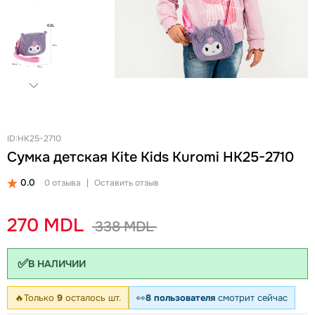
+
Женские Рюкзаки
Женские Кошельки
Новинки
Ланчбоксы и бутылки
Ремни
Скидки и акции
Бизнес рюкзаки
Ключницы
Школьные рюкзаки на колесах Snowball
Визитницы
Бананки
Автодокументницы
Аксессуары для школы
Браслеты
Детские кошельки
Pungă cosmetică
ID:HK25-2710
Сумка детская Kite Kids Kuromi HK25-2710
Дошкольные рюкзаки
Зонты
0.0
0 отзыва
|
Оставить отзыв
270 MDL
338 MDL
✅
В НАЛИЧИИ
🔥
Только
9
осталось шт.
👀
8 пользователя
смотрит сейчас