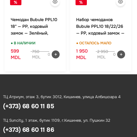
%
%
Чемодан Bubule PPL10
Набор чемоданов
18" — PP, кодовый
Bubule PPL10 18/22/26
замок — Зелёный,
— PP, кодовый замок —
ручная кладь
Зелёный, комплект
● В НАЛИЧИИ
● ОСТАЛОСЬ МАЛО
599
1 950
750
2 950
0
0
MDL
MDL
MDL
MDL
ТЦ Атриум, этаж 3, бутик 3012, Кишинев, улица Албишоара 4
(+373) 68 60 11 85
ТЦ Suncity, 1 этаж, бутик 1109, г.Кишинев, ул. Пушкин 32
(+373) 68 60 11 86