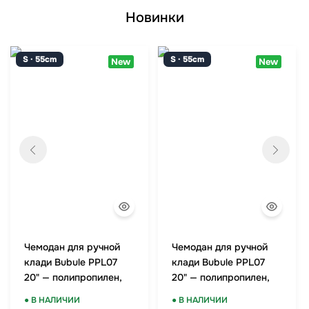
Новинки
S · 55cm
S · 55cm
New
New
Чемодан для ручной
Чемодан для ручной
клади Bubule PPL07
клади Bubule PPL07
20" — полипропилен,
20" — полипропилен,
TSA-замок, мятный
TSA-замок, красный
● В НАЛИЧИИ
● В НАЛИЧИИ