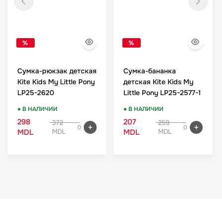
%
%
Сумка-рюкзак детская
Сумка-бананка
Kite Kids My Little Pony
детская Kite Kids My
LP25-2620
Little Pony LP25-2577-1
● В НАЛИЧИИ
● В НАЛИЧИИ
298
207
372
259
0
0
MDL
MDL
MDL
MDL