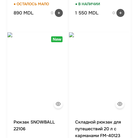
дюйма, серый
● ОСТАЛОСЬ МАЛО
● В НАЛИЧИИ
890 MDL
1 550 MDL
0
0
New
Рюкзак SNOWBALL
Складной рюкзак для
22106
путешествий 20 л с
карманами FM-40123