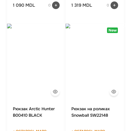
1 090 MDL
1 319 MDL
0
0
New
Рюкзак Arctic Hunter
Рюкзак на роликах
B00410 BLACK
Snowball SW22148