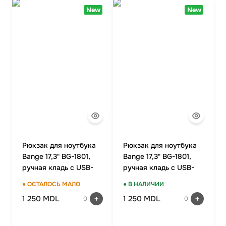
+
Женские Рюкзаки
Женские Кошельки
New
New
Новинки
Ланчбоксы и бутылки
Ремни
Скидки и акции
Бизнес рюкзаки
Ключницы
Школьные рюкзаки на колесах Snowball
Визитницы
Бананки
Автодокументницы
Аксессуары для школы
Браслеты
Детские кошельки
Pungă cosmetică
Дошкольные рюкзаки
Зонты
Рюкзак для ноутбука
Рюкзак для ноутбука
Bange 17,3" BG-1801,
Bange 17,3" BG-1801,
ручная кладь с USB-
ручная кладь с USB-
портом
портом
● ОСТАЛОСЬ МАЛО
● В НАЛИЧИИ
1 250 MDL
1 250 MDL
0
0