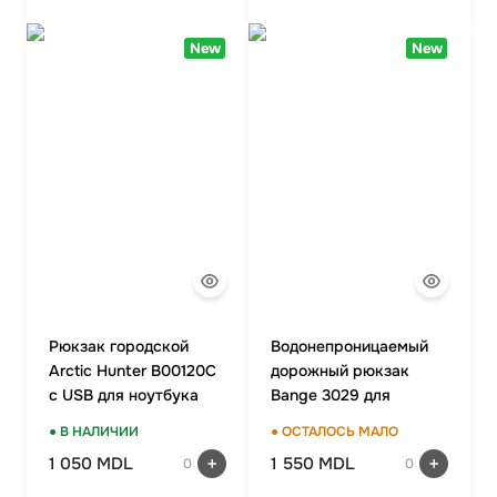
New
New
Рюкзак городской
Водонепроницаемый
Arctic Hunter B00120C
дорожный рюкзак
с USB для ноутбука
Bange 3029 для
15,6".
походов и кемпинга.
● В НАЛИЧИИ
● ОСТАЛОСЬ МАЛО
1 050 MDL
1 550 MDL
0
0