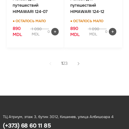
путешествий
путешествий
HIMAWARI 124-07
HIMAWARI 124-12
● ОСТАЛОСЬ МАЛО
● ОСТАЛОСЬ МАЛО
890
890
1 090
1 090
0
0
MDL
MDL
MDL
MDL
1
2
3
ТЦ Атриум, этаж 3, бутик 3012, Кишинев, улица Албишоара 4
(+373) 68 60 11 85