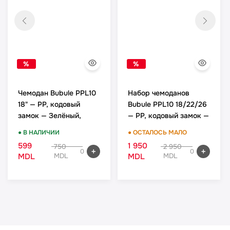
%
%
Чемодан Bubule PPL10
Набор чемоданов
18" — PP, кодовый
Bubule PPL10 18/22/26
замок — Зелёный,
— PP, кодовый замок —
ручная кладь
Зелёный, комплект
● В НАЛИЧИИ
● ОСТАЛОСЬ МАЛО
599
1 950
750
2 950
0
0
MDL
MDL
MDL
MDL