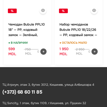
%
%
Чемодан Bubule PPL10
Набор чемоданов
18" — PP, кодовый
Bubule PPL10 18/22/26
замок — Зелёный,
— PP, кодовый замок —
ручная кладь
Зелёный, комплект
● В НАЛИЧИИ
● ОСТАЛОСЬ МАЛО
599
1 950
750
2 950
0
0
MDL
MDL
MDL
MDL
ТЦ Атриум, этаж 3, бутик 3012, Кишинев, улица Албишоара 4
(+373) 68 60 11 85
ТЦ Suncity, 1 этаж, бутик 1109, г.Кишинев, ул. Пушкин 32