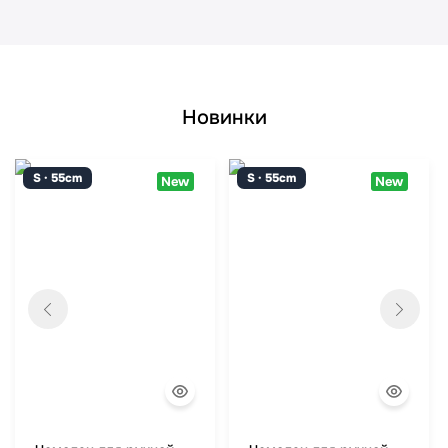
Новинки
S · 55cm
S · 55cm
New
New