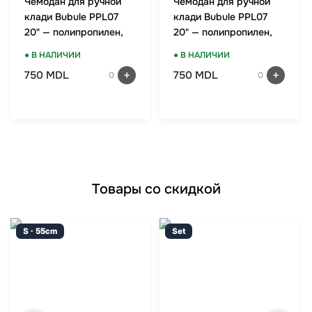
Чемодан для ручной
Чемодан для ручной
клади Bubule PPL07
клади Bubule PPL07
20" — полипропилен,
20" — полипропилен,
TSA-замок, мятный
TSA-замок, красный
● В НАЛИЧИИ
● В НАЛИЧИИ
750 MDL
750 MDL
0
0
Товары со скидкой
S · 55cm
Set