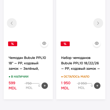
%
%
Чемодан Bubule PPL10
Набор чемоданов
18" — PP, кодовый
Bubule PPL10 18/22/26
замок — Зелёный,
— PP, кодовый замок —
ручная кладь
Зелёный, комплект
● В НАЛИЧИИ
● ОСТАЛОСЬ МАЛО
599
1 950
750
2 950
0
0
MDL
MDL
MDL
MDL