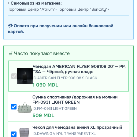
• Самовывоз из магазина:
Торговый Центр "Atrium"• Торговый Центр "SunCity"•
💳 Оплата при получении или онлайн банковской
картой.
🛒 Часто покупают вместе
Чемодан AMERICAN FLYER 908108 20"— PP,
TSA — Чёрный, ручная кладь
ID:AMERICAN FLYER 908108 S BLACK
1 090 MDL
Сумка спортивная/дорожная на молнии
FM-0931 LIGHT GREEN
ID:FM-0931 LIGHT GREEN
509 MDL
Чехол для чемодана винил XL прозрачный
ID:DAWING VINYL TRANSPARENT XL