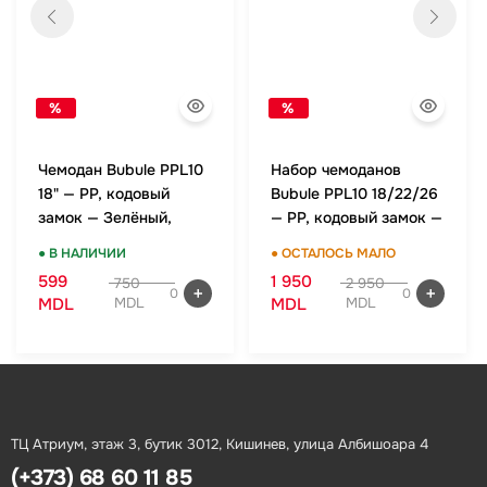
%
%
Чемодан Bubule PPL10
Набор чемоданов
18" — PP, кодовый
Bubule PPL10 18/22/26
замок — Зелёный,
— PP, кодовый замок —
ручная кладь
Зелёный, комплект
● В НАЛИЧИИ
● ОСТАЛОСЬ МАЛО
599
1 950
750
2 950
0
0
MDL
MDL
MDL
MDL
ТЦ Атриум, этаж 3, бутик 3012, Кишинев, улица Албишоара 4
(+373) 68 60 11 85