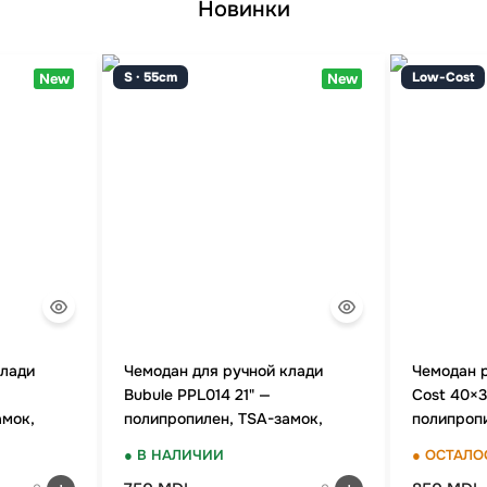
Новинки
S · 55cm
Low-Cost
New
New
клади
Чемодан для ручной клади
Чемодан 
Bubule PPL014 21" —
Cost 40×3
амок,
полипропилен, TSA-замок,
полипропи
оранжевый
двойных к
● В НАЛИЧИИ
● ОСТАЛО
Яблоко