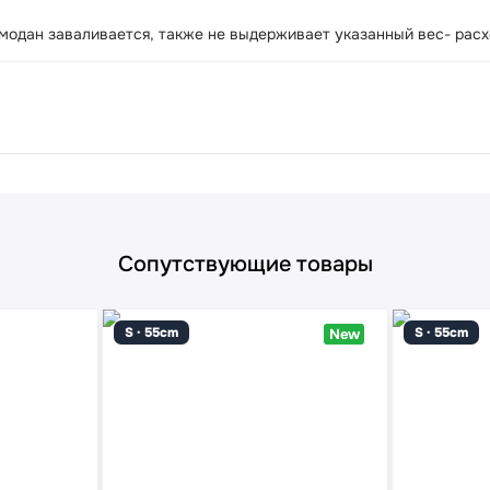
емодан заваливается, также не выдерживает указанный вес- расх
Сопутствующие товары
S · 55cm
S · 55cm
New