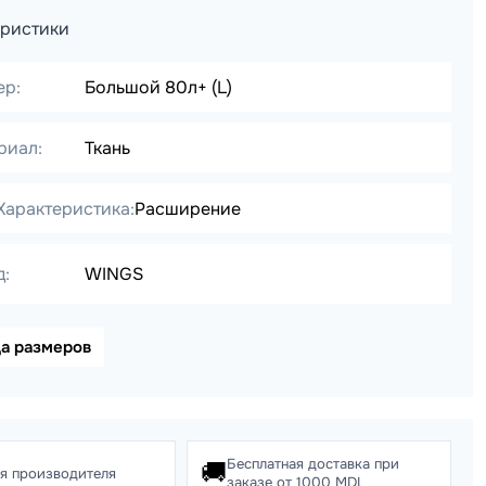
еристики
ер:
Большой 80л+ (L)
риал:
Ткань
Характеристика:
Расширение
д:
WINGS
ца размеров
Бесплатная доставка при
🚚
ия производителя
заказе от 1000 MDL