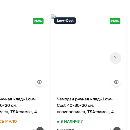
Low-Cost
New
New
ручная кладь Low-
Чемодан ручная кладь Low-
0×20 см,
Cost 40×30×20 см,
лен, TSA-замок, 4
полипропилен, TSA-замок, 4
олеса, Зеленое
двойных колеса, серый
СЬ МАЛО
● В НАЛИЧИИ