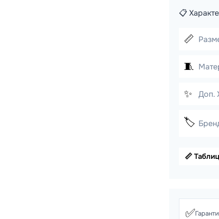
📋 Характ
📏
Разм
🧵
Мате
✨
Доп. 
🏷️
Брен
📏 Табли
✅
Гарант