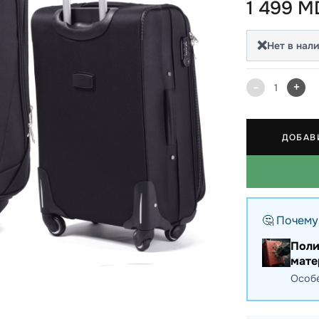
1 499 M
 школы
❌
Нет в нал
ки
кзаки
-
+
1
ДОБАВ
🤔 Почему
Поли
мате
Особе