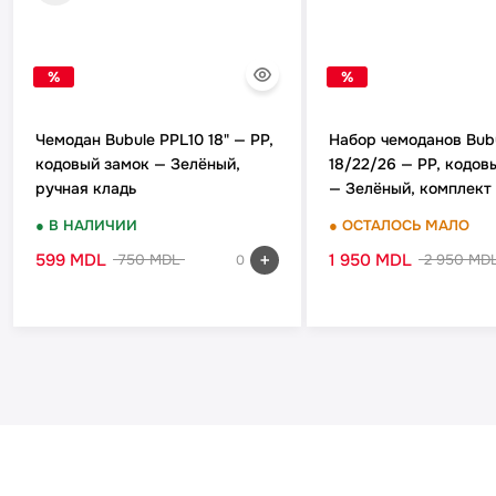
%
%
Чемодан Bubule PPL10 18" — PP,
Набор чемоданов Bub
кодовый замок — Зелёный,
18/22/26 — PP, кодов
ручная кладь
— Зелёный, комплект
● В НАЛИЧИИ
● ОСТАЛОСЬ МАЛО
599 MDL
1 950 MDL
750 MDL
2 950 MD
0