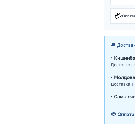
💳
Оплата
🚚 Достав
• Кишинёв
Доставка н
• Молдова
Доставка 1-
• Самовыв
💳 Оплата