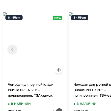
S · 55cm
S · 55cm
New
Чемодан для ручной клади
Чемодан для ручной 
Bubule PPL07 20" —
Bubule PPL07 20" —
полипропилен, TSA-замок,
полипропилен, TSA-з
мятный
красный
● В НАЛИЧИИ
● В НАЛИЧИИ