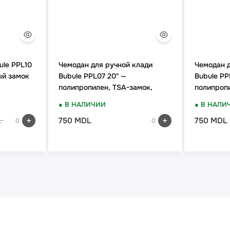
ule PPL10
Чемодан для ручной клади
Чемодан д
ый замок
Bubule PPL07 20" —
Bubule PP
полипропилен, TSA-замок,
полипропи
мятный
красный
● В НАЛИЧИИ
● В НАЛИ
750 MDL
750 MDL
L
0
0