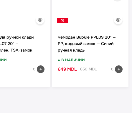
%
ля ручной клади
Чемодан Bubule PPL09 20" —
L07 20" —
PP, кодовый замок — Синий,
лен, TSA-замок,
ручная кладь
ЧИИ
● В НАЛИЧИИ
649 MDL
850 MDL
0
0