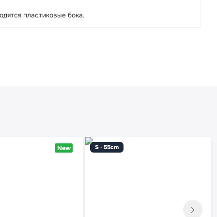
одятся пластиковые бока.
S · 55cm
New