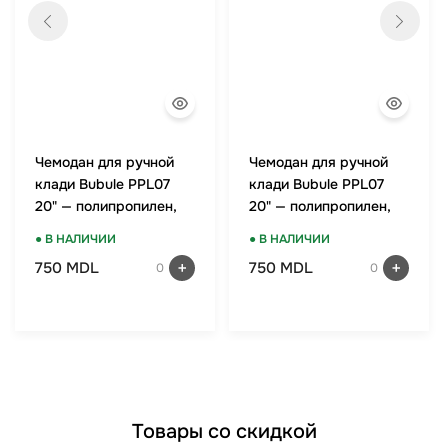
Чемодан для ручной
Чемодан для ручной
клади Bubule PPL07
клади Bubule PPL07
20" — полипропилен,
20" — полипропилен,
TSA-замок, мятный
TSA-замок, красный
● В НАЛИЧИИ
● В НАЛИЧИИ
750 MDL
750 MDL
0
0
Товары со скидкой