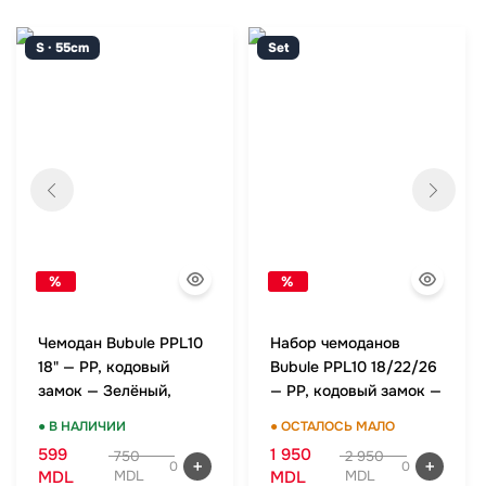
S · 55cm
Set
%
%
Чемодан Bubule PPL10
Набор чемоданов
18" — PP, кодовый
Bubule PPL10 18/22/26
замок — Зелёный,
— PP, кодовый замок —
ручная кладь
Зелёный, комплект
● В НАЛИЧИИ
● ОСТАЛОСЬ МАЛО
599
1 950
750
2 950
0
0
MDL
MDL
MDL
MDL