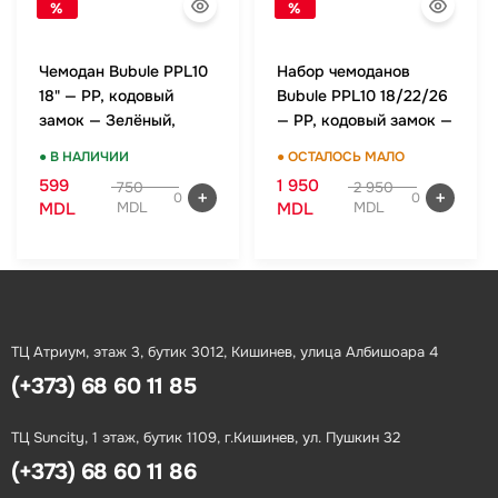
%
%
Чемодан Bubule PPL10
Набор чемоданов
18" — PP, кодовый
Bubule PPL10 18/22/26
замок — Зелёный,
— PP, кодовый замок —
ручная кладь
Зелёный, комплект
● В НАЛИЧИИ
● ОСТАЛОСЬ МАЛО
599
1 950
750
2 950
0
0
MDL
MDL
MDL
MDL
ТЦ Атриум, этаж 3, бутик 3012, Кишинев, улица Албишоара 4
(+373) 68 60 11 85
ТЦ Suncity, 1 этаж, бутик 1109, г.Кишинев, ул. Пушкин 32
(+373) 68 60 11 86