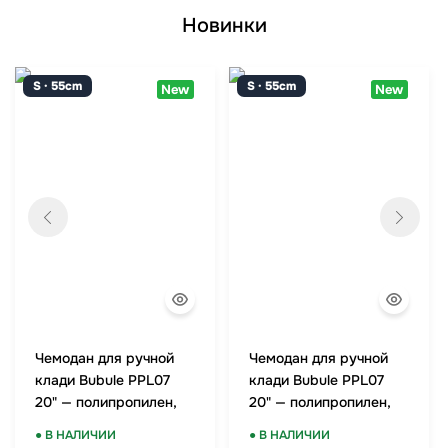
Новинки
S · 55cm
S · 55cm
New
New
Чемодан для ручной
Чемодан для ручной
клади Bubule PPL07
клади Bubule PPL07
20" — полипропилен,
20" — полипропилен,
TSA-замок, мятный
TSA-замок, красный
● В НАЛИЧИИ
● В НАЛИЧИИ