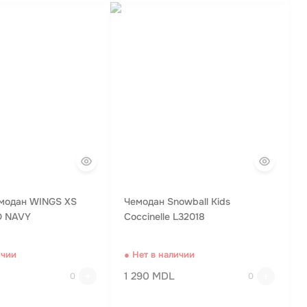
емодан WINGS XS
Чемодан Snowball Kids
D NAVY
Coccinelle L32018
ичии
● Нет в наличии
1 290 MDL
0
0