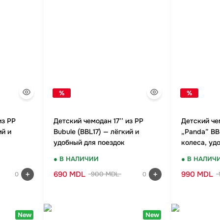
%
%
из PP
Детский чемодан 17’’ из PP
Детский че
ий и
Bubule (BBL17) — лёгкий и
„Panda” BB
удобный для поездок
колеса, уд
дизайн
● В НАЛИЧИИ
● В НАЛИЧ
690 MDL
990 MDL
900 MDL
0
0
New
New