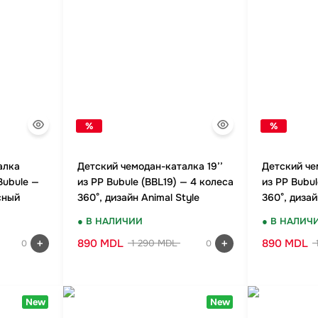
%
%
алка
Детский чемодан-каталка 19’’
Детский че
Bubule —
из PP Bubule (BBL19) — 4 колеса
из PP Bubul
сный
360°, дизайн Animal Style
360°, дизай
● В НАЛИЧИИ
● В НАЛИЧ
890 MDL
890 MDL
1 290 MDL
0
0
New
New