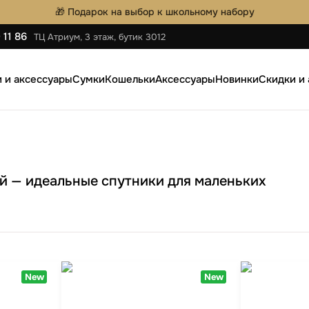
🎁 Подарок на выбор к школьному набору
 11 86
ТЦ Атриум, 3 этаж, бутик 3012
 и аксессуары
Сумки
Кошельки
Аксессуары
Новинки
Скидки и
аки
Мужские сумки
Мужские Кошельки
Ремни
ную обувь
Женские сумки
Женские Кошельки
Ключницы
Барсетки
Визитницы
ей — идеальные спутники для маленьких
Автодокументницы
Браслеты
ки
Pungă cosmetică
тылки
Зонты
New
New
аки на
l