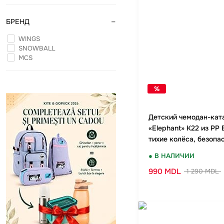
-
БРЕНД
WINGS
SNOWBALL
MCS
%
Детский чемодан-кат
«Elephant» K22 из PP 
тихие колёса, безопа
замок, удобно в доро
● В НАЛИЧИИ
990 MDL
1 290 MDL