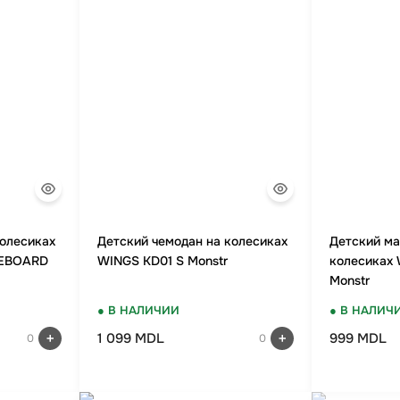
колесиках
Детский чемодан на колесиках
Детский ма
TEBOARD
WINGS KD01 S Monstr
колесиках 
Monstr
● В НАЛИЧИИ
● В НАЛИЧ
1 099 MDL
999 MDL
0
0