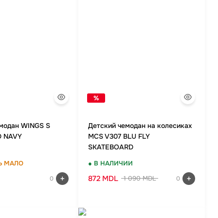
%
емодан WINGS S
Детский чемодан на колесиках
D NAVY
MCS V307 BLU FLY
SKATEBOARD
Ь МАЛО
● В НАЛИЧИИ
872 MDL
1 090 MDL
0
0