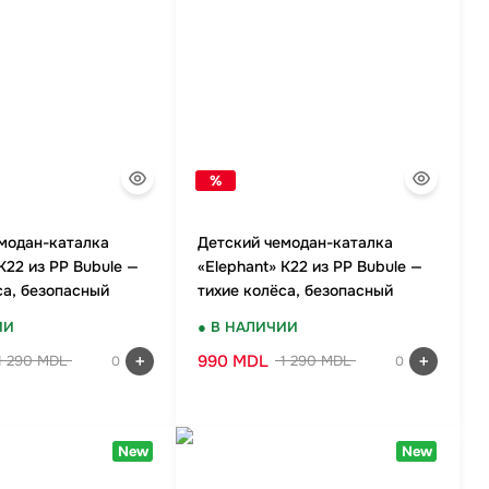
%
модан-каталка
Детский чемодан-каталка
K22 из PP Bubule —
«Elephant» K22 из PP Bubule —
са, безопасный
тихие колёса, безопасный
бно в доро
замок, удобно в доро
ИИ
● В НАЛИЧИИ
990 MDL
1 290 MDL
1 290 MDL
0
0
New
New