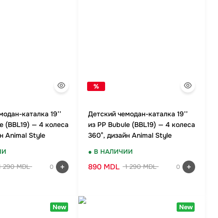
%
модан-каталка 19’’
Детский чемодан-каталка 19’’
e (BBL19) — 4 колеса
из PP Bubule (BBL19) — 4 колеса
н Animal Style
360°, дизайн Animal Style
ИИ
● В НАЛИЧИИ
890 MDL
1 290 MDL
1 290 MDL
0
0
New
New