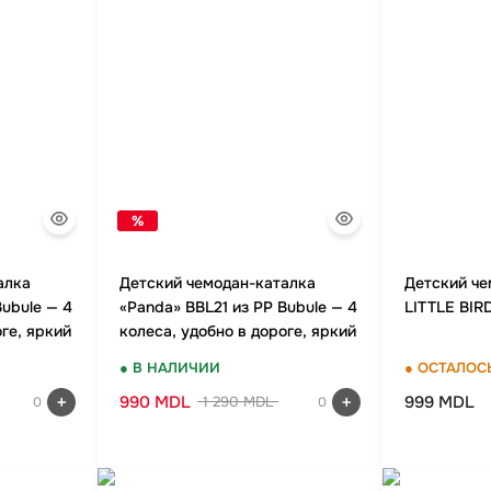
%
алка
Детский чемодан-каталка
Детский ч
Bubule — 4
«Panda» BBL21 из PP Bubule — 4
LITTLE BIR
оге, яркий
колеса, удобно в дороге, яркий
дизайн
● В НАЛИЧИИ
● ОСТАЛОС
990 MDL
999 MDL
1 290 MDL
0
0