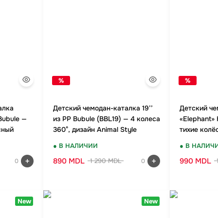
 школы
ки
кзаки
%
%
алка
Детский чемодан-каталка 19’’
Детский че
Bubule —
из PP Bubule (BBL19) — 4 колеса
«Elephant» 
сный
360°, дизайн Animal Style
тихие колё
замок, удо
● В НАЛИЧИИ
● В НАЛИЧ
890 MDL
990 MDL
1 290 MDL
0
0
New
New