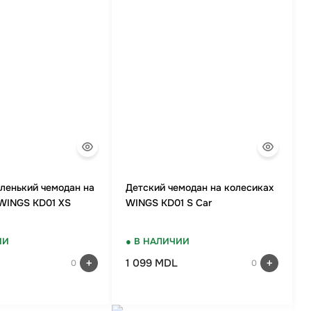
ленький чемодан на
Детский чемодан на колесиках
WINGS KD01 XS
WINGS KD01 S Car
ИИ
● В НАЛИЧИИ
1 099 MDL
0
0