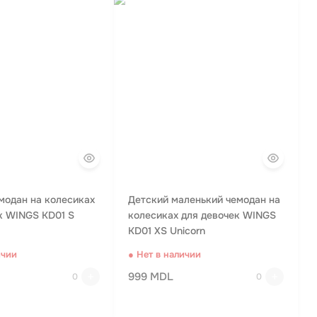
модан на колесиках
Детский маленький чемодан на
к WINGS KD01 S
колесиках для девочек WINGS
KD01 XS Unicorn
ичии
● Нет в наличии
999 MDL
0
0