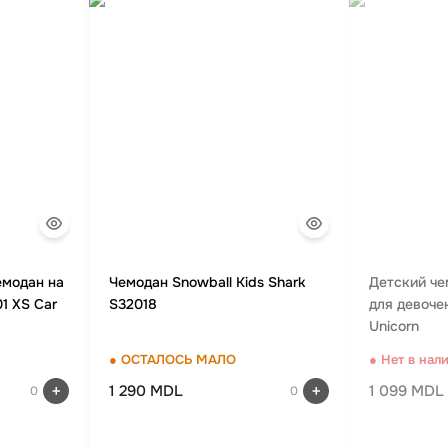
емодан на
Чемодан Snowball Kids Shark
Детский че
1 XS Car
S32018
для девоче
Unicorn
● ОСТАЛОСЬ МАЛО
● Нет в нал
1 290 MDL
1 099 MDL
0
0