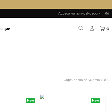
Ru
Адреса магазинов
Новости
 акции
:0
Сортировка по умолчанию
New
New