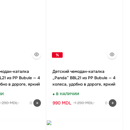
%
модан-каталка
Детский чемодан-каталка
L21 из PP Bubule — 4
„Panda” BBL21 из PP Bubule — 4
обно в дороге, яркий
колеса, удобно в дороге, яркий
дизайн
ИИ
● В НАЛИЧИИ
990 MDL
1 290 MDL
1 290 MDL
0
0