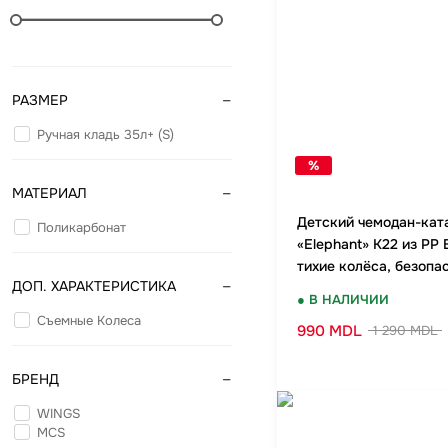
Бананки
Аксессуары для
Детские кошель
-
Дошкольные рю
РАЗМЕР
Ручная кладь 35л+ (S)
%
-
МАТЕРИАЛ
Детский чемодан-кат
Поликарбонат
«Elephant» K22 из PP 
тихие колёса, безопа
-
ДОП. ХАРАКТЕРИСТИКА
замок, удобно в доро
● В НАЛИЧИИ
Съемные Колеса
990 MDL
1 290 MDL
-
БРЕНД
WINGS
MCS