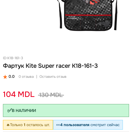
+
Женские Рюкзаки
Женские Кошельки
Новинки
Ланчбоксы и бутылки
Ремни
Скидки и акции
Бизнес рюкзаки
Ключницы
Школьные рюкзаки на колесах Snowball
Визитницы
Бананки
Автодокументницы
Аксессуары для школы
Браслеты
Детские кошельки
Pungă cosmetică
ID:K18-161-3
Фартук Kite Super racer K18-161-3
Дошкольные рюкзаки
Зонты
0.0
0 отзыва
|
Оставить отзыв
104 MDL
130 MDL
✅
В НАЛИЧИИ
🔥
Только
1
осталось шт.
👀
4 пользователя
смотрит сейчас