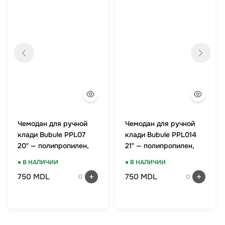
Чемодан для ручной
Чемодан для ручной
клади Bubule PPL07
клади Bubule PPL014
20" — полипропилен,
21" — полипропилен,
TSA-замок, мятный
TSA-замок, оранжевый
● В НАЛИЧИИ
● В НАЛИЧИИ
750 MDL
750 MDL
0
0