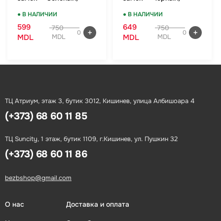
ручная кладь
ручная кладь
● В НАЛИЧИИ
● В НАЛИЧИИ
599
649
750
750
0
0
MDL
MDL
MDL
MDL
ТЦ Атриум, этаж 3, бутик 3012, Кишинев, улица Албишоара 4
(+373) 68 60 11 85
ТЦ Suncity, 1 этаж, бутик 1109, г.Кишинев, ул. Пушкин 32
(+373) 68 60 11 86
bezbshop@gmail.com
О нас
Доставка и оплата