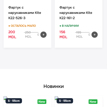
Фартук с
Фартук с
нарукавниками Kite
нарукавниками Kite
K22-526-3
K22-161-2
● ОСТАЛОСЬ МАЛО
● В НАЛИЧИИ
200
156
250
195
0
0
MDL
MDL
MDL
MDL
Новинки
S · 55cm
S · 55cm
New
New