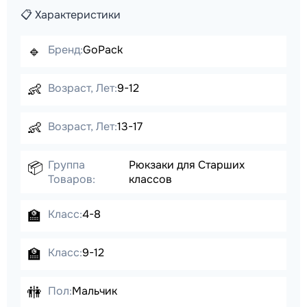
📋 Характеристики
🔹
Бренд:
GoPack
👶
Возраст, Лет:
9-12
👶
Возраст, Лет:
13-17
Группа
Рюкзаки для Старших
📦
Товаров:
классов
🏫
Класс:
4-8
🏫
Класс:
9-12
🚻
Пол:
Мальчик