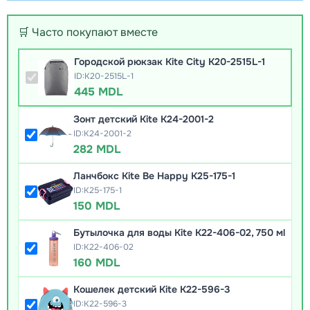
🛒 Часто покупают вместе
Городской рюкзак Kite City K20-2515L-1
ID:K20-2515L-1
445 MDL
Зонт детский Kite K24-2001-2
ID:K24-2001-2
282 MDL
Ланчбокс Kite Be Happy K25-175-1
ID:K25-175-1
150 MDL
Бутылочка для воды Kite K22-406-02, 750 мl
ID:K22-406-02
160 MDL
Кошелек детский Kite K22-596-3
ID:K22-596-3