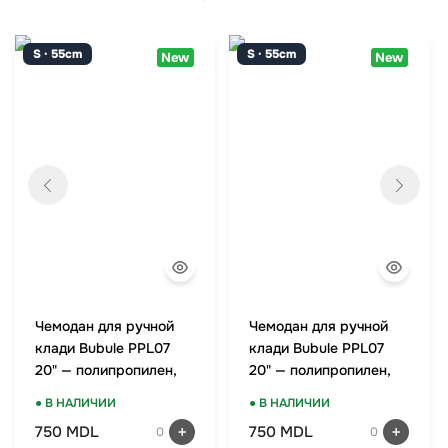
S · 55cm
S · 55cm
New
New
Чемодан для ручной
Чемодан для ручной
клади Bubule PPL07
клади Bubule PPL07
20" — полипропилен,
20" — полипропилен,
TSA-замок, мятный
TSA-замок, красный
● В НАЛИЧИИ
● В НАЛИЧИИ
750 MDL
750 MDL
0
0