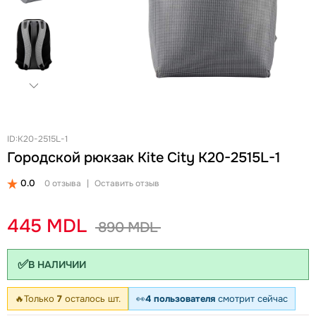
+
Женские Рюкзаки
Женские Кошельки
Новинки
Ланчбоксы и бутылки
Ремни
Скидки и акции
Бизнес рюкзаки
Ключницы
Школьные рюкзаки на колесах Snowball
Визитницы
Бананки
Автодокументницы
Аксессуары для школы
Браслеты
Детские кошельки
Pungă cosmetică
ID:K20-2515L-1
Городской рюкзак Kite City K20-2515L-1
Дошкольные рюкзаки
Зонты
0.0
0 отзыва
|
Оставить отзыв
445 MDL
890 MDL
✅
В НАЛИЧИИ
🔥
Только
7
осталось шт.
👀
4 пользователя
смотрит сейчас