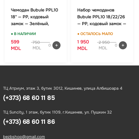
Чемодан Bubule PPL10
Набор чемоданов
18" — PP, кодовый
Bubule PPL10 18/22/26
замок — Зелёный,
— PP, кодовый замок —
ручная кладь
Зелёный, комплект
● В НАЛИЧИИ
● ОСТАЛОСЬ МАЛО
599
1 950
750
2 950
0
0
MDL
MDL
MDL
MDL
ТЦ Атриум, этаж 3, бутик 3012, Кишинев, улица Албишоара 4
(+373) 68 60 11 85
ТЦ Suncity, 1 этаж, бутик 1109, г.Кишинев, ул. Пушкин 32
(+373) 68 60 11 86
bezbshop@gmail.com