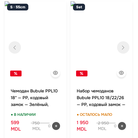
S · 55cm
Set
%
%
Чемодан Bubule PPL10
Набор чемоданов
18" — PP, кодовый
Bubule PPL10 18/22/26
замок — Зелёный,
— PP, кодовый замок —
ручная кладь
Зелёный, комплект
● В НАЛИЧИИ
● ОСТАЛОСЬ МАЛО
599
1 950
750
2 950
0
0
MDL
MDL
MDL
MDL