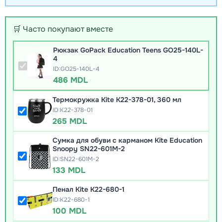
🛒 Часто покупают вместе
Рюкзак GoPack Education Teens GO25-140L-
4
ID:GO25-140L-4
486 MDL
Термокружка Kite K22-378-01, 360 мл
ID:K22-378-01
265 MDL
Сумка для обуви с карманом Kite Education
Snoopy SN22-601M-2
ID:SN22-601M-2
133 MDL
Пенал Kite K22-680-1
ID:K22-680-1
100 MDL