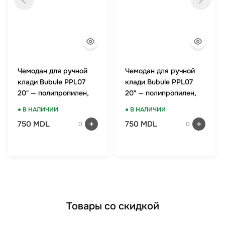
Чемодан для ручной
Чемодан для ручной
клади Bubule PPL07
клади Bubule PPL07
20" — полипропилен,
20" — полипропилен,
TSA-замок, мятный
TSA-замок, красный
● В НАЛИЧИИ
● В НАЛИЧИИ
750 MDL
750 MDL
0
0
Товары со скидкой