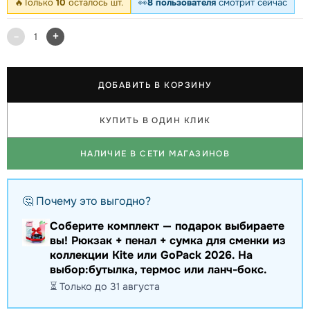
🔥
Только
10
осталось шт.
👀
8 пользователя
смотрит сейчас
-
+
1
ДОБАВИТЬ В КОРЗИНУ
КУПИТЬ В ОДИН КЛИК
НАЛИЧИЕ В СЕТИ МАГАЗИНОВ
🤔 Почему это выгодно?
Соберите комплект — подарок выбираете
вы! Рюкзак + пенал + сумка для сменки из
коллекции Kite или GoPack 2026. На
выбор:бутылка, термос или ланч-бокс.
⏳ Только до 31 августа