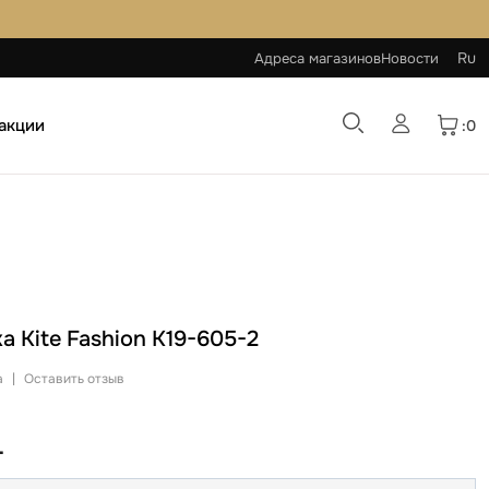
Ru
Адреса магазинов
Новости
 акции
:0
а Kite Fashion K19-605-2
а
|
Оставить отзыв
L