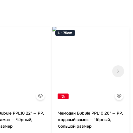
L · 75cm
%
ubule PPL10 22" — PP,
Чемодан Bubule PPL10 26" — PP,
замок — Чёрный,
кодовый замок — Чёрный,
размер
большой размер