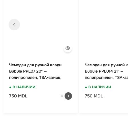
Чемодан для ручной клади
Чемодан для ручной 
Bubule PPL07 20" —
Bubule PPL014 21" —
полипропилен, TSA-замок,
полипропилен, TSA-з
мятный
оранжевый
● В НАЛИЧИИ
● В НАЛИЧИИ
750 MDL
750 MDL
0