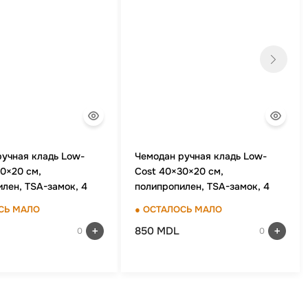
ручная кладь Low-
Чемодан ручная кладь Low-
0×20 см,
Cost 40×30×20 см,
лен, TSA-замок, 4
полипропилен, TSA-замок, 4
олеса, Зеленое
двойных колеса, синий
СЬ МАЛО
● ОСТАЛОСЬ МАЛО
850 MDL
0
0