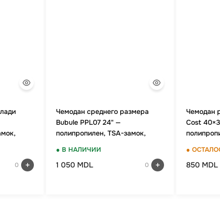
клади
Чемодан среднего размера
Чемодан 
Bubule PPL07 24" —
Cost 40×3
амок,
полипропилен, TSA-замок,
полипропи
красный
двойных к
● В НАЛИЧИИ
● ОСТАЛО
Яблоко
1 050 MDL
850 MDL
0
0