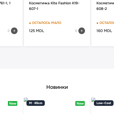
1-1, 1
Косметичка Kite Fashion K19-
Косметичк
607-1
608-2
● ОСТАЛОСЬ МАЛО
● ОСТАЛО
125 MDL
160 MDL
0
0
Новинки
M · 65cm
Low-Cost
New
New