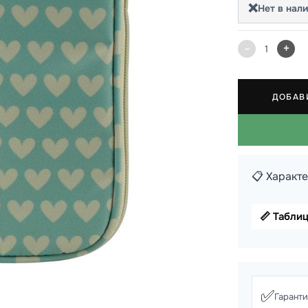
❌
Нет в нал
 школы
-
+
ки
1
кзаки
ДОБАВ
📋 Характ
📏 Табли
✅
Гарант