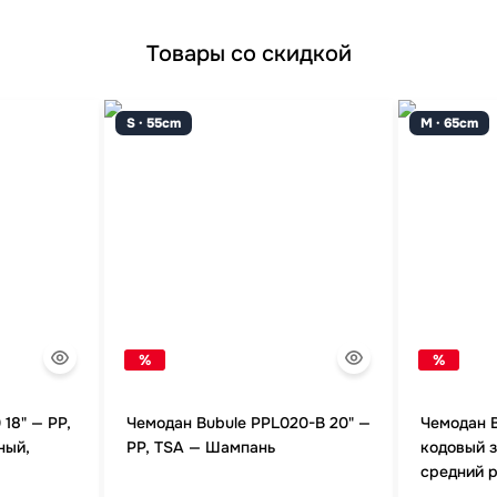
Товары со скидкой
S · 55cm
M · 65cm
%
%
18" — PP,
Чемодан Bubule PPL020-B 20" —
Чемодан B
ный,
PP, TSA — Шампань
кодовый 
средний 