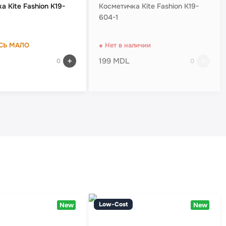
а Kite Fashion K19-
Косметичка Kite Fashion K19-
604-1
СЬ МАЛО
● Нет в наличии
199 MDL
0
0
Low-Cost
New
New