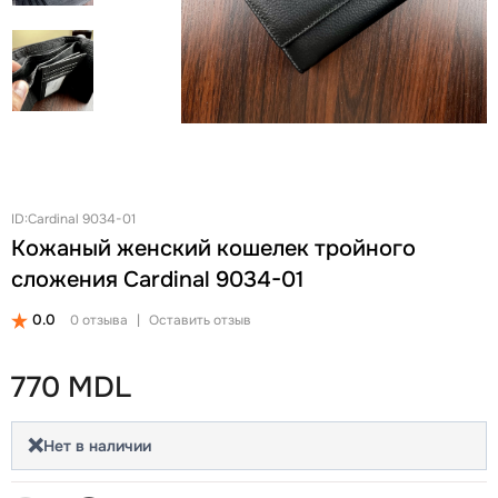
+
Женские Рюкзаки
Женские Кошельки
Новинки
Ланчбоксы и бутылки
Ремни
Скидки и акции
Бизнес рюкзаки
Ключницы
Школьные рюкзаки на колесах Snowball
Визитницы
Бананки
Автодокументницы
Аксессуары для школы
Браслеты
Детские кошельки
Pungă cosmetică
ID:Cardinal 9034-01
Кожаный женский кошелек тройного
Дошкольные рюкзаки
Зонты
сложения Cardinal 9034-01
0.0
0 отзыва
|
Оставить отзыв
770 MDL
❌
Нет в наличии