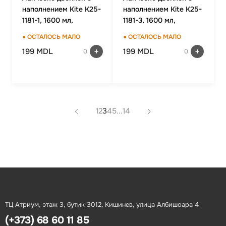
наполнением Kite K25-
наполнением Kite K25-
1181-1, 1600 мл,
1181-3, 1600 мл,
бежевый
зеленый
● ОСТАЛОСЬ МАЛО
● ОСТАЛОСЬ МАЛО
199 MDL
199 MDL
0
0
1
2
3
4
5
...
14
ТЦ Атриум, этаж 3, бутик 3012, Кишинев, улица Албишоара 4
(+373) 68 60 11 85