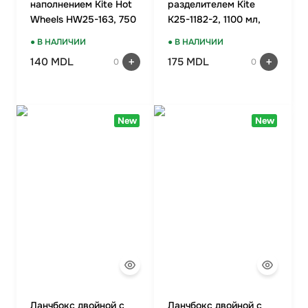
наполнением Kite Hot
разделителем Kite
Wheels HW25-163, 750
K25-1182-2, 1100 мл,
мл
синий
● В НАЛИЧИИ
● В НАЛИЧИИ
140 MDL
175 MDL
0
0
New
New
Ланчбокс двойной с
Ланчбокс двойной с