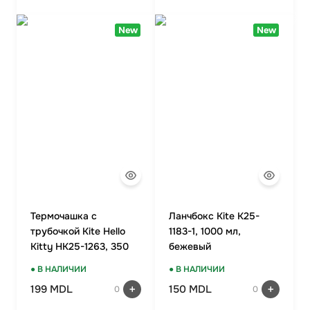
New
New
Термочашка с
Ланчбокс Kite K25-
трубочкой Kite Hello
1183-1, 1000 мл,
Kitty HK25-1263, 350
бежевый
мл
● В НАЛИЧИИ
● В НАЛИЧИИ
199 MDL
150 MDL
0
0