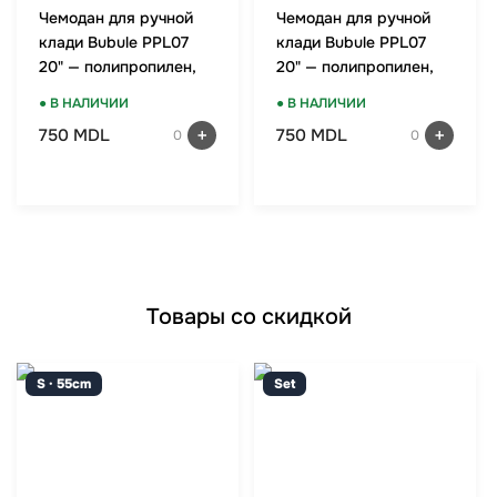
Чемодан для ручной
Чемодан для ручной
клади Bubule PPL07
клади Bubule PPL07
20" — полипропилен,
20" — полипропилен,
TSA-замок, мятный
TSA-замок, красный
● В НАЛИЧИИ
● В НАЛИЧИИ
750 MDL
750 MDL
0
0
Товары со скидкой
S · 55cm
Set