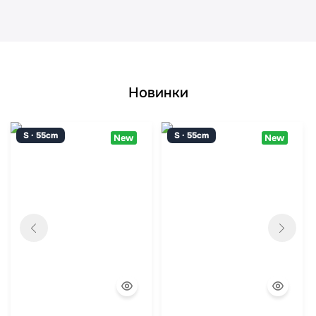
Новинки
S · 55cm
S · 55cm
New
New