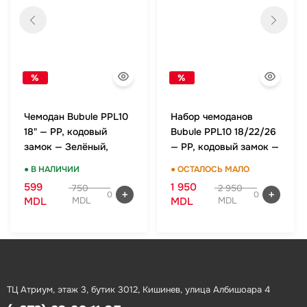
%
%
Чемодан Bubule PPL10
Набор чемоданов
18" — PP, кодовый
Bubule PPL10 18/22/26
замок — Зелёный,
— PP, кодовый замок —
ручная кладь
Зелёный, комплект
● В НАЛИЧИИ
● ОСТАЛОСЬ МАЛО
599
1 950
750
2 950
0
0
MDL
MDL
MDL
MDL
ТЦ Атриум, этаж 3, бутик 3012, Кишинев, улица Албишоара 4