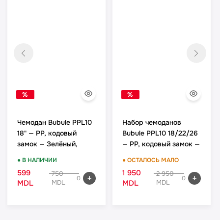
%
%
Чемодан Bubule PPL10
Набор чемоданов
18" — PP, кодовый
Bubule PPL10 18/22/26
замок — Зелёный,
— PP, кодовый замок —
ручная кладь
Зелёный, комплект
● В НАЛИЧИИ
● ОСТАЛОСЬ МАЛО
599
1 950
750
2 950
0
0
MDL
MDL
MDL
MDL