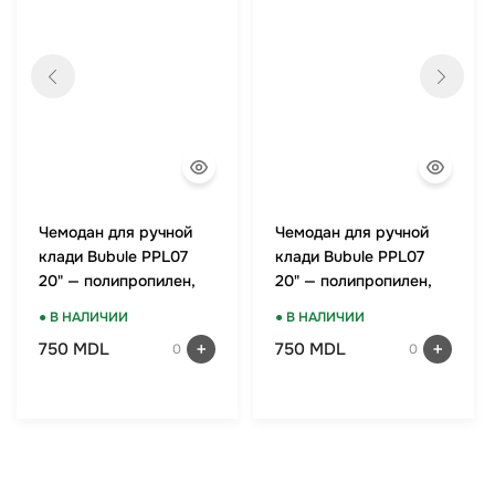
Чемодан для ручной
Чемодан для ручной
клади Bubule PPL07
клади Bubule PPL07
20" — полипропилен,
20" — полипропилен,
TSA-замок, мятный
TSA-замок, красный
● В НАЛИЧИИ
● В НАЛИЧИИ
750 MDL
750 MDL
0
0