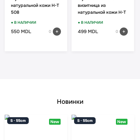
натуральной кожи H-T
визитница из
508
натуральной кожи H-T
15ND-14
● В НАЛИЧИИ
● В НАЛИЧИИ
550 MDL
499 MDL
0
0
Новинки
S · 55cm
S · 55cm
New
New