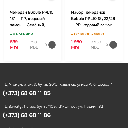
Чемодан Bubule PPL10
Набор чемоданов
18" — PP, кодовый
Bubule PPL10 18/22/26
замок — Зелёный,
— PP, кодовый замок —
ручная кладь
Зелёный, комплект
● В НАЛИЧИИ
● ОСТАЛОСЬ МАЛО
599
1 950
750
2 950
0
0
MDL
MDL
MDL
MDL
ТЦ Атриум, этаж 3, бутик 3012, Кишинев, улица Албишоара 4
(+373) 68 60 11 85
ТЦ Suncity, 1 этаж, бутик 1109, г.Кишинев, ул. Пушкин 32
(+373) 68 60 11 86