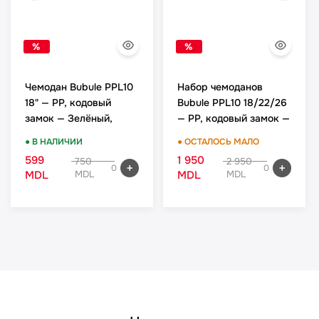
%
%
Чемодан Bubule PPL10
Набор чемоданов
18" — PP, кодовый
Bubule PPL10 18/22/26
замок — Зелёный,
— PP, кодовый замок —
ручная кладь
Зелёный, комплект
● В НАЛИЧИИ
● ОСТАЛОСЬ МАЛО
599
1 950
750
2 950
0
0
MDL
MDL
MDL
MDL