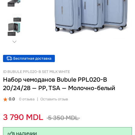
+
Женские Рюкзаки
Женские Кошельки
Новинки
Ланчбоксы и бутылки
Ремни
Скидки и акции
Бизнес рюкзаки
Ключницы
Школьные рюкзаки на колесах Snowball
Визитницы
Бананки
Автодокументницы
Аксессуары для школы
Браслеты
Детские кошельки
Pungă cosmetică
Бесплатная доставка
Дошкольные рюкзаки
Зонты
ID:BUBULE PPL020-B SET MILK WHITE
Набор чемоданов Bubule PPL020-B
20/24/28 — PP, TSA — Молочно-белый
0.0
0 отзыва
|
Оставить отзыв
3 790 MDL
5 350 MDL
✅
В НАЛИЧИИ