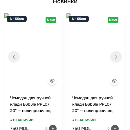
Новинки
S · 55cm
S · 55cm
New
New
Чемодан для ручной
Чемодан для ручной
клади Bubule PPL07
клади Bubule PPL07
20" — полипропилен,
20" — полипропилен,
TSA-замок, мятный
TSA-замок, красный
● В НАЛИЧИИ
● В НАЛИЧИИ
750 MDL
750 MDL
0
0