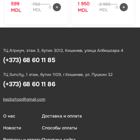
599
1 950
750
2 950
0
0
MDL
MDL
MDL
MDL
ТЦ Атриум, этаж 3, бутик 3012, Кишинев, улица Албишоара 4
(+373) 68 60 11 85
ТЦ Suncity, 1 этаж, бутик 1109, г.Кишинев, ул. Пушкин 32
(+373) 68 60 11 86
bezbshop@gmail.com
О нас
Доставка и оплата
Новости
Способы оплаты
Вопросы и ответы
Политика сайта