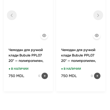
Чемодан для ручной
Чемодан для ручной
клади Bubule PPL07
клади Bubule PPL07
20" — полипропилен,
20" — полипропилен,
TSA-замок, мятный
TSA-замок, красный
● В НАЛИЧИИ
● В НАЛИЧИИ
750 MDL
750 MDL
0
0