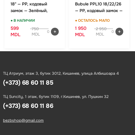
18" — PP, кодовый
Bubule PPL10 18/22/26
замок — Зелёный,
— PP, кодовый замок —
ручная кладь
Зелёный, комплект
● В НАЛИЧИИ
● ОСТАЛОСЬ МАЛО
599
1 950
750
2 950
0
0
MDL
MDL
MDL
MDL
ТЦ Атриум, этаж 3, бутик 3012, Кишинев, улица Албишоара 4
(+373) 68 60 11 85
ТЦ Suncity, 1 этаж, бутик 1109, г.Кишинев, ул. Пушкин 32
(+373) 68 60 11 86
bezbshop@gmail.com