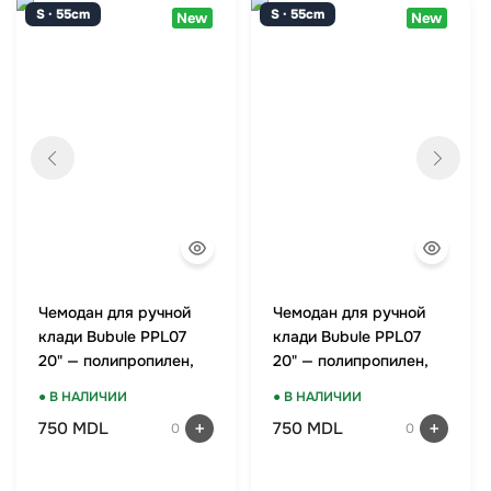
S · 55cm
S · 55cm
New
New
Чемодан для ручной
Чемодан для ручной
клади Bubule PPL07
клади Bubule PPL07
20" — полипропилен,
20" — полипропилен,
TSA-замок, мятный
TSA-замок, красный
● В НАЛИЧИИ
● В НАЛИЧИИ
750 MDL
750 MDL
0
0