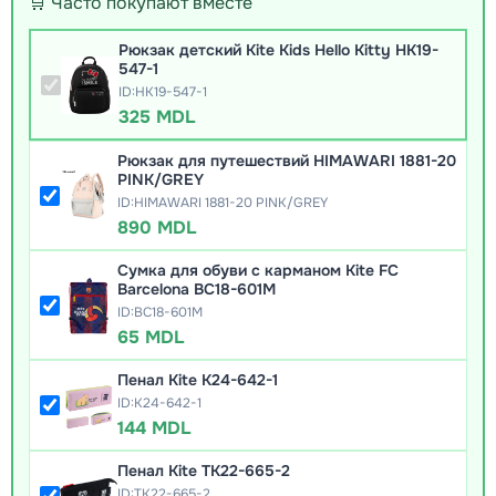
🛒 Часто покупают вместе
Рюкзак детский Kite Kids Hello Kitty HK19-
547-1
ID:HK19-547-1
325 MDL
Рюкзак для путешествий HIMAWARI 1881-20
PINK/GREY
ID:HIMAWARI 1881-20 PINK/GREY
890 MDL
Сумка для обуви с карманом Kite FC
Barcelona BC18-601M
ID:BC18-601M
65 MDL
Пенал Kite K24-642-1
ID:K24-642-1
144 MDL
Пенал Kite TK22-665-2
ID:TK22-665-2