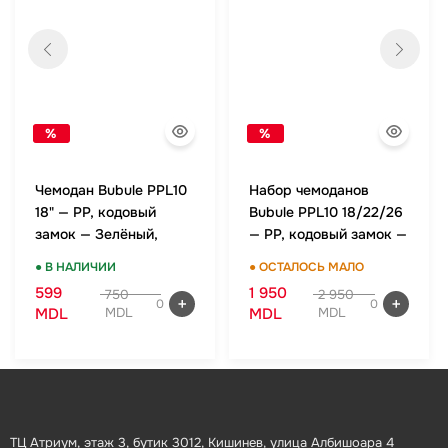
%
%
Чемодан Bubule PPL10
Набор чемоданов
18" — PP, кодовый
Bubule PPL10 18/22/26
замок — Зелёный,
— PP, кодовый замок —
ручная кладь
Зелёный, комплект
● В НАЛИЧИИ
● ОСТАЛОСЬ МАЛО
599
1 950
750
2 950
0
0
MDL
MDL
MDL
MDL
ТЦ Атриум, этаж 3, бутик 3012, Кишинев, улица Албишоара 4