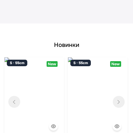
Новинки
S · 55cm
S · 55cm
New
New