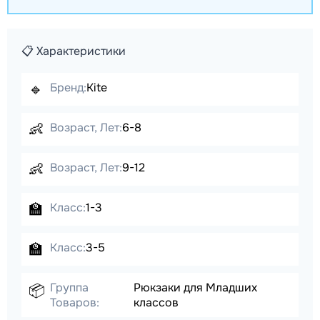
📋 Характеристики
🔹
Бренд:
Kite
👶
Возраст, Лет:
6-8
👶
Возраст, Лет:
9-12
🏫
Класс:
1-3
🏫
Класс:
3-5
Группа
Рюкзаки для Младших
📦
Товаров:
классов