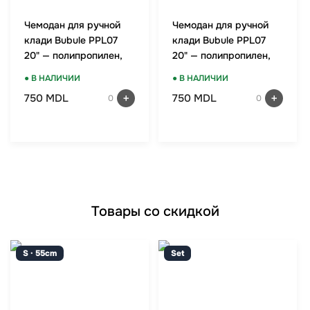
Чемодан для ручной
Чемодан для ручной
клади Bubule PPL07
клади Bubule PPL07
20" — полипропилен,
20" — полипропилен,
TSA-замок, мятный
TSA-замок, красный
● В НАЛИЧИИ
● В НАЛИЧИИ
750 MDL
750 MDL
0
0
Товары со скидкой
S · 55cm
Set