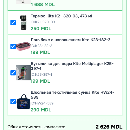
1 688 MDL
Термос Kite K21-320-03, 473 мl
ID:K21-320-03
250 MDL
Ланчбокс с наполнением Kite K23-182-3
ID:K23-182-3
199 MDL
Бутылочка для воды Kite Multiplayer K25-
397-1
ID:K25-397-1
199 MDL
Школьная текстильная сумка Kite HW24-
589
ID:HW24-589
290 MDL
2 626 MDL
Общая стоимость комплекта: