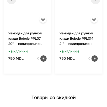
Чемодан для ручной
Чемодан для ручной
клади Bubule PPL07
клади Bubule PPL014
20" — полипропилен,
21" — полипропилен,
TSA-замок, мятный
TSA-замок, оранжевый
● В НАЛИЧИИ
● В НАЛИЧИИ
750 MDL
750 MDL
0
0
Товары со скидкой