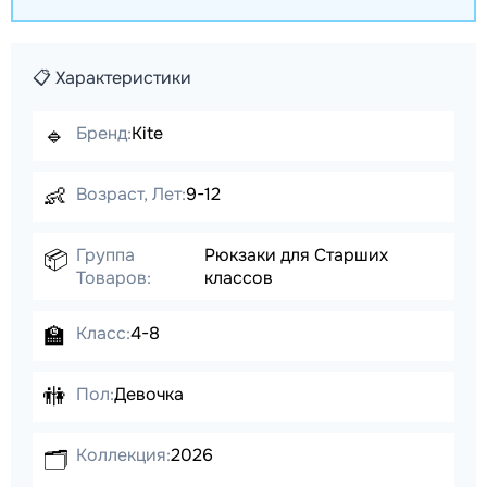
📋 Характеристики
🔹
Бренд:
Kite
👶
Возраст, Лет:
9-12
Группа
Рюкзаки для Старших
📦
Товаров:
классов
🏫
Класс:
4-8
🚻
Пол:
Девочка
Коллекция:
2026
🗂️