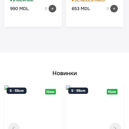
● В НАЛИЧИИ
● ОСТАЛОСЬ МАЛО
165S-4
990 MDL
653 MDL
0
0
Новинки
S · 55cm
S · 55cm
New
New