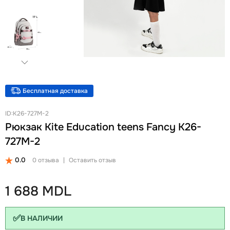
+
Женские Рюкзаки
Женские Кошельки
Новинки
Ланчбоксы и бутылки
Ремни
Скидки и акции
Бизнес рюкзаки
Ключницы
Школьные рюкзаки на колесах Snowball
Визитницы
Бананки
Автодокументницы
Аксессуары для школы
Браслеты
Бесплатная доставка
Детские кошельки
Pungă cosmetică
ID:K26-727M-2
Дошкольные рюкзаки
Зонты
Рюкзак Kite Education teens Fancy K26-
727M-2
0.0
0 отзыва
|
Оставить отзыв
1 688 MDL
✅
В НАЛИЧИИ