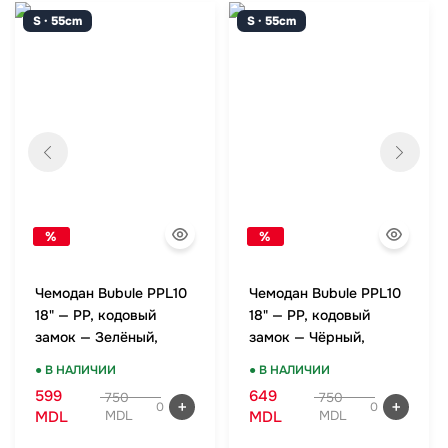
S · 55cm
S · 55cm
%
%
Чемодан Bubule PPL10
Чемодан Bubule PPL10
18" — PP, кодовый
18" — PP, кодовый
замок — Зелёный,
замок — Чёрный,
ручная кладь
ручная кладь
● В НАЛИЧИИ
● В НАЛИЧИИ
599
649
750
750
0
0
MDL
MDL
MDL
MDL