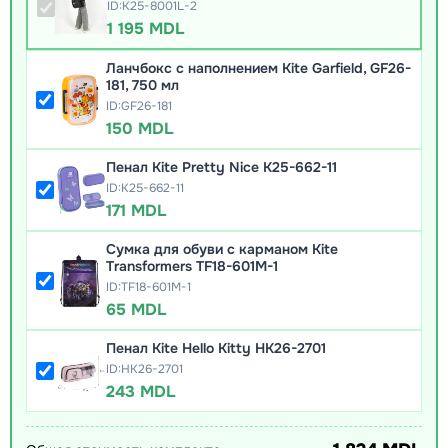
ID:K25-8001L-2
1 195 MDL
Ланчбокс с наполнением Kite Garfield, GF26-
181, 750 мл
ID:GF26-181
150 MDL
Пенал Kite Pretty Nice K25-662-11
ID:K25-662-11
171 MDL
Сумка для обуви с карманом Kite
Transformers TF18-601M-1
ID:TF18-601M-1
65 MDL
Пенал Kite Hello Kitty HK26-2701
ID:HK26-2701
243 MDL