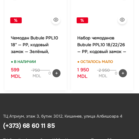
%
%
Чемодан Bubule PPL10
Набор чемоданов
18" — PP, кодовый
Bubule PPL10 18/22/26
замок — Зелёный,
— PP, кодовый замок —
ручная кладь
Зелёный, комплект
● В НАЛИЧИИ
● ОСТАЛОСЬ МАЛО
599
1 950
750
2 950
0
0
MDL
MDL
MDL
MDL
ТЦ Атриум, этаж 3, бутик 3012, Кишинев, улица Албишоара 4
(+373) 68 60 11 85