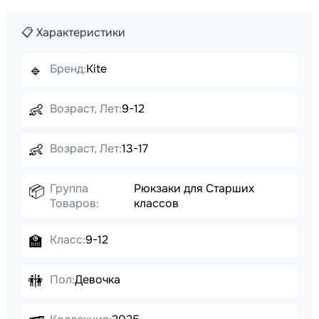
📋 Характеристики
🔹
Бренд:
Kite
👶
Возраст, Лет:
9-12
👶
Возраст, Лет:
13-17
Группа
Рюкзаки для Старших
📦
Товаров:
классов
🏫
Класс:
9-12
🚻
Пол:
Девочка