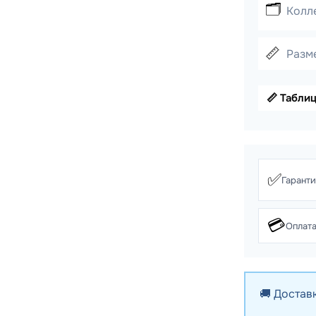
🗂️
Колл
📏
Разме
📏 Табли
✅
Гарант
💳
Оплата
🚚 Достав