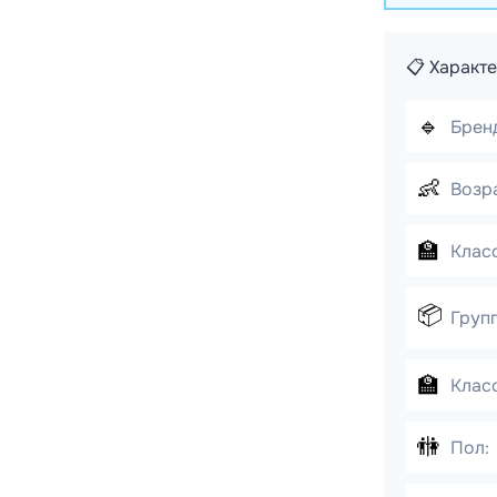
📋 Характ
🔹
Брен
👶
Возра
🏫
Класс
📦
Груп
🏫
Класс
🚻
Пол: