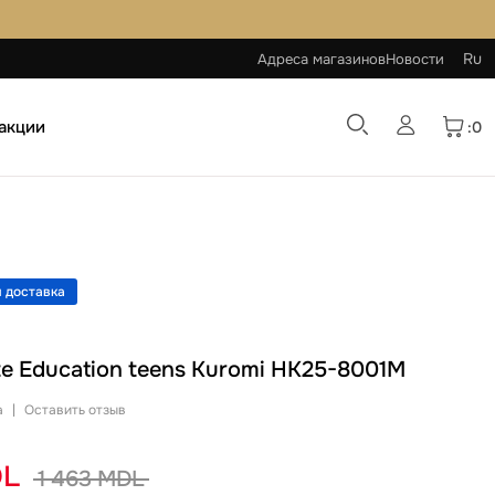
Ru
Адреса магазинов
Новости
 акции
:0
 доставка
te Education teens Kuromi HK25-8001M
а
|
Оставить отзыв
DL
1 463 MDL