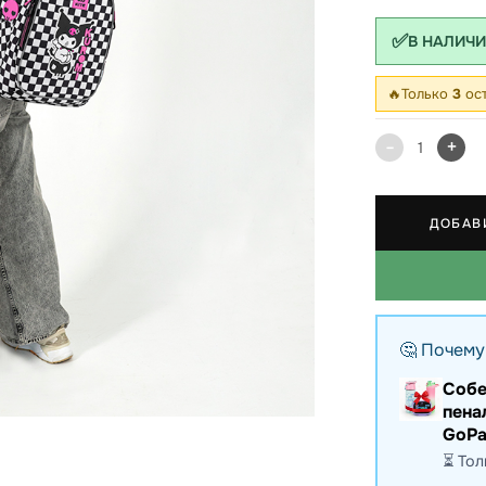
✅
В НАЛИЧ
 школы
ки
🔥
Только
3
ост
кзаки
-
+
1
ДОБАВ
🤔 Почему
Собе
пена
GoPa
⏳ Тол