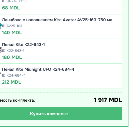
ID:HP24-3011-1
68 MDL
Ланчбокс с наполнением Kite Avatar AV25-163, 750 мл
ID:AV25-163
140 MDL
Пенал Kite K22-643-1
ID:K22-643-1
180 MDL
Пенал Kite Midnight UFO K24-684-4
ID:K24-684-4
212 MDL
1 917 MDL
мость комплекта:
Купить комплект