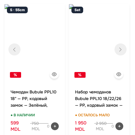
S · 55cm
Set
%
%
Чемодан Bubule PPL10
Набор чемоданов
18" — PP, кодовый
Bubule PPL10 18/22/26
замок — Зелёный,
— PP, кодовый замок —
ручная кладь
Зелёный, комплект
● В НАЛИЧИИ
● ОСТАЛОСЬ МАЛО
599
1 950
750
2 950
0
0
MDL
MDL
MDL
MDL