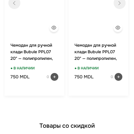
Чемодан для ручной
Чемодан для ручной
клади Bubule PPL07
клади Bubule PPL07
20" — полипропилен,
20" — полипропилен,
TSA-замок, мятный
TSA-замок, красный
● В НАЛИЧИИ
● В НАЛИЧИИ
750 MDL
750 MDL
0
0
Товары со скидкой