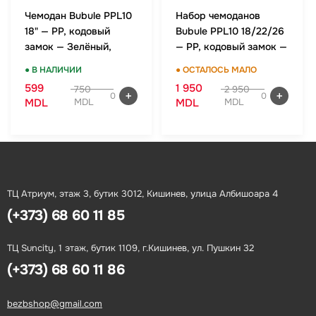
Чемодан Bubule PPL10
Набор чемоданов
18" — PP, кодовый
Bubule PPL10 18/22/26
замок — Зелёный,
— PP, кодовый замок —
ручная кладь
Зелёный, комплект
● В НАЛИЧИИ
● ОСТАЛОСЬ МАЛО
599
1 950
750
2 950
0
0
MDL
MDL
MDL
MDL
ТЦ Атриум, этаж 3, бутик 3012, Кишинев, улица Албишоара 4
(+373) 68 60 11 85
ТЦ Suncity, 1 этаж, бутик 1109, г.Кишинев, ул. Пушкин 32
(+373) 68 60 11 86
bezbshop@gmail.com