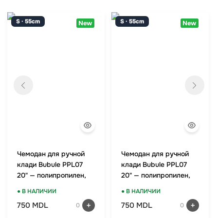
S · 55cm
S · 55cm
New
New
Чемодан для ручной
Чемодан для ручной
клади Bubule PPL07
клади Bubule PPL07
20" — полипропилен,
20" — полипропилен,
TSA-замок, мятный
TSA-замок, красный
● В НАЛИЧИИ
● В НАЛИЧИИ
750 MDL
750 MDL
0
0