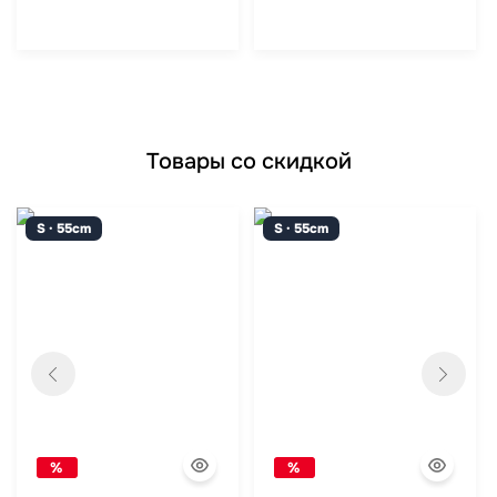
Товары со скидкой
S · 55cm
S · 55cm
%
%