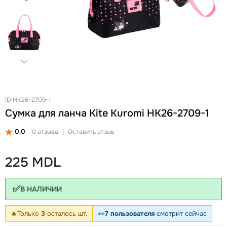
+
Женские Рюкзаки
Женские Кошельки
Новинки
Ланчбоксы и бутылки
Ремни
Скидки и акции
Бизнес рюкзаки
Ключницы
Школьные рюкзаки на колесах Snowball
Визитницы
Бананки
Автодокументницы
Аксессуары для школы
Браслеты
Детские кошельки
Pungă cosmetică
ID:HK26-2709-1
Сумка для ланча Kite Kuromi HK26-2709-1
Дошкольные рюкзаки
Зонты
0.0
0 отзыва
|
Оставить отзыв
225 MDL
✅
В НАЛИЧИИ
🔥
Только
3
осталось шт.
👀
7 пользователя
смотрит сейчас