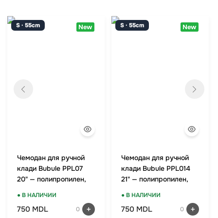
S · 55cm
S · 55cm
New
New
Чемодан для ручной
Чемодан для ручной
клади Bubule PPL07
клади Bubule PPL014
20" — полипропилен,
21" — полипропилен,
TSA-замок, мятный
TSA-замок, оранжевый
● В НАЛИЧИИ
● В НАЛИЧИИ
750 MDL
750 MDL
0
0