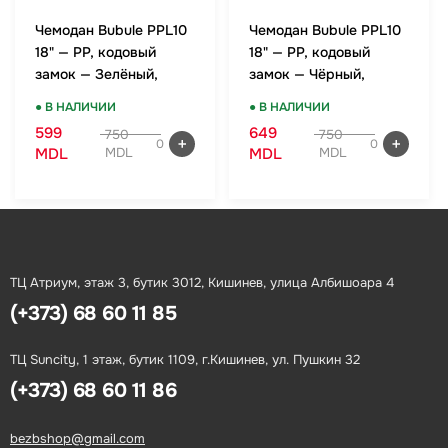
Чемодан Bubule PPL10
Чемодан Bubule PPL10
18" — PP, кодовый
18" — PP, кодовый
замок — Зелёный,
замок — Чёрный,
ручная кладь
ручная кладь
● В НАЛИЧИИ
● В НАЛИЧИИ
599
649
750
750
0
0
MDL
MDL
MDL
MDL
ТЦ Атриум, этаж 3, бутик 3012, Кишинев, улица Албишоара 4
(+373) 68 60 11 85
ТЦ Suncity, 1 этаж, бутик 1109, г.Кишинев, ул. Пушкин 32
(+373) 68 60 11 86
bezbshop@gmail.com