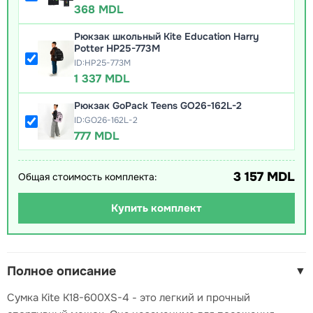
368 MDL
Рюкзак школьный Kite Education Harry
Potter HP25-773M
ID:HP25-773M
1 337 MDL
Рюкзак GoPack Teens GO26-162L-2
ID:GO26-162L-2
777 MDL
3 157 MDL
Общая стоимость комплекта:
Купить комплект
Полное описание
▼
Сумка Kite K18-600XS-4 - это легкий и прочный