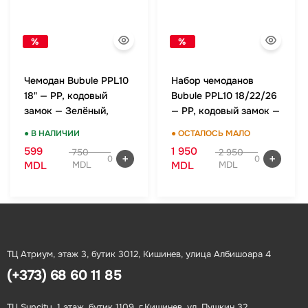
%
%
Чемодан Bubule PPL10
Набор чемоданов
18" — PP, кодовый
Bubule PPL10 18/22/26
замок — Зелёный,
— PP, кодовый замок —
ручная кладь
Зелёный, комплект
● В НАЛИЧИИ
● ОСТАЛОСЬ МАЛО
599
1 950
750
2 950
0
0
MDL
MDL
MDL
MDL
ТЦ Атриум, этаж 3, бутик 3012, Кишинев, улица Албишоара 4
(+373) 68 60 11 85
ТЦ Suncity, 1 этаж, бутик 1109, г.Кишинев, ул. Пушкин 32