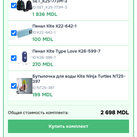
SET_K25-773M-3
ID:SET_K25-773M-3
1 836 MDL
Пенал Kite K22-642-1
ID:K22-642-1
100 MDL
Пенал Kite Type Love K26-599-7
ID:K26-599-7
270 MDL
Бутылочка для воды Kite Ninja Turtles NT25-
397
ID:NT25-397
199 MDL
2 698 MDL
Общая стоимость комплекта:
Купить комплект