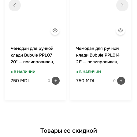
Чемодан для ручной
Чемодан для ручной
клади Bubule PPL07
клади Bubule PPL014
20" — полипропилен,
21" — полипропилен,
TSA-замок, мятный
TSA-замок, оранжевый
● В НАЛИЧИИ
● В НАЛИЧИИ
750 MDL
750 MDL
0
0
Товары со скидкой