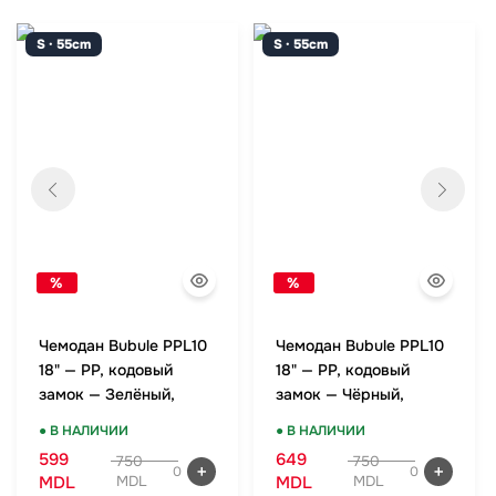
S · 55cm
S · 55cm
%
%
Чемодан Bubule PPL10
Чемодан Bubule PPL10
18" — PP, кодовый
18" — PP, кодовый
замок — Зелёный,
замок — Чёрный,
ручная кладь
ручная кладь
● В НАЛИЧИИ
● В НАЛИЧИИ
599
649
750
750
0
0
MDL
MDL
MDL
MDL