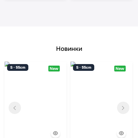
Новинки
S · 55cm
S · 55cm
New
New