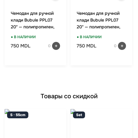
Чемодан для ручной
Чемодан для ручной
клади Bubule PPL07
клади Bubule PPL07
20" — полипропилен,
20" — полипропилен,
TSA-замок, мятный
TSA-замок, красный
● В НАЛИЧИИ
● В НАЛИЧИИ
750 MDL
750 MDL
0
0
Товары со скидкой
S · 55cm
Set