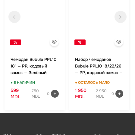
%
%
Чемодан Bubule PPL10
Набор чемоданов
18" — PP, кодовый
Bubule PPL10 18/22/26
замок — Зелёный,
— PP, кодовый замок —
ручная кладь
Зелёный, комплект
● В НАЛИЧИИ
● ОСТАЛОСЬ МАЛО
599
1 950
750
2 950
0
0
MDL
MDL
MDL
MDL