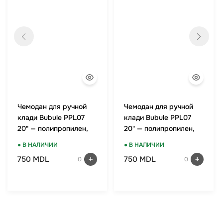
Чемодан для ручной
Чемодан для ручной
клади Bubule PPL07
клади Bubule PPL07
20" — полипропилен,
20" — полипропилен,
TSA-замок, мятный
TSA-замок, красный
● В НАЛИЧИИ
● В НАЛИЧИИ
750 MDL
750 MDL
0
0