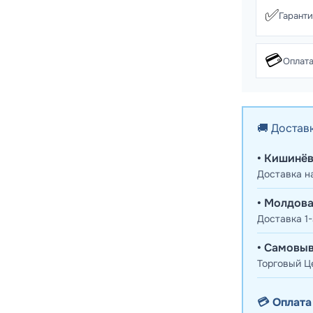
✅
Гарант
💳
Оплата
🚚 Достав
• Кишинёв
Доставка н
• Молдова
Доставка 1-
• Самовыв
Торговый Це
💳 Оплата