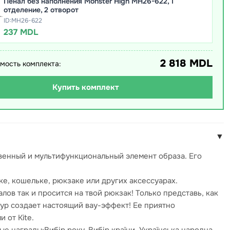
Пенал без наполнения Monster High MH26-622, 1
отделение, 2 отворот
ID:MH26-622
237 MDL
2 818 MDL
мость комплекта:
Купить комплект
▼
твенный и мультифункциональный элемент образа. Его
е, кошельке, рюкзаке или других аксессуарах.
в так и просится на твой рюкзак! Только представь, как
тур создает настоящий вау-эффект! Ее приятно
 от Kite.