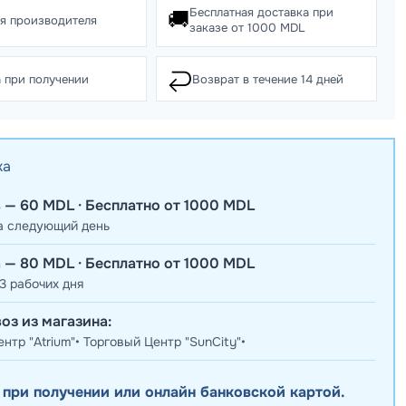
Бесплатная доставка при
🚚
ия производителя
заказе от 1000 MDL
↩️
 при получении
Возврат в течение 14 дней
ка
 — 60 MDL · Бесплатно от 1000 MDL
а следующий день
 — 80 MDL · Бесплатно от 1000 MDL
3 рабочих дня
оз из магазина:
нтр "Atrium"• Торговый Центр "SunCity"•
 при получении или онлайн банковской картой.