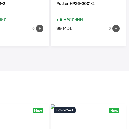
1-2
Potter HP26-3001-2
ЧИИ
● В НАЛИЧИИ
99 MDL
0
0
Low-Cost
New
New