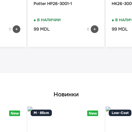
Potter HP26-3001-1
HK26-300
● В НАЛИЧИИ
● В НАЛИ
99 MDL
99 MDL
0
0
Новинки
M · 65cm
Low-Cost
New
New