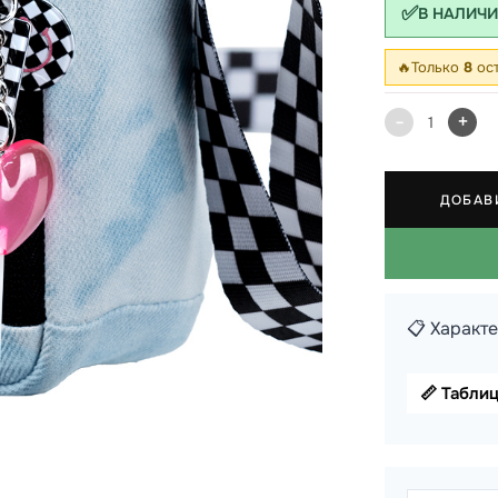
✅
В НАЛИЧ
 школы
🔥
Только
8
ост
ки
кзаки
-
+
1
ДОБАВ
📋 Характ
📏 Табли