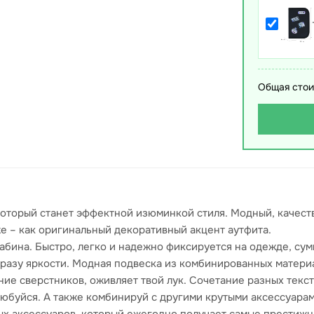
Общая стои
 который станет эффектной изюминкой стиля. Модный, качес
же – как оригинальный декоративный акцент аутфита.
бина. Быстро, легко и надежно фиксируется на одежде, сумк
азу яркости. Модная подвеска из комбинированных материало
ие сверстников, оживляет твой лук. Сочетание разных текс
любуйся. А также комбинируй с другими крутыми аксессуарами