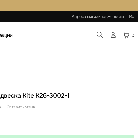
Ru
Адреса магазинов
Новости
 акции
:0
двеска Kite K26-3002-1
а
|
Оставить отзыв