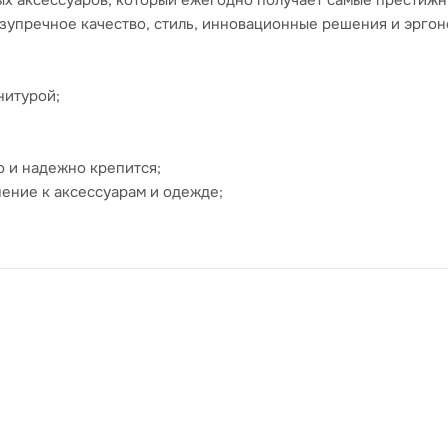
х аксессуаров, который ежегодно получает самые престижные
езупречное качество, стиль, инновационные решения и эрго
нитурой;
о и надежно крепится;
нение к аксессуарам и одежде;