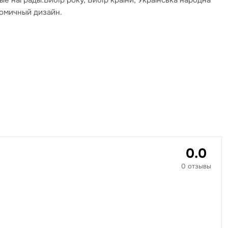
 награды:Вибір року, Вибір країни, Українська народна
номичный дизайн.
0.0
0 отзывы