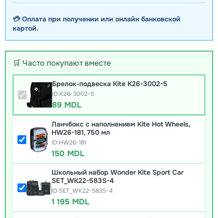
💳 Оплата при получении или онлайн банковской
картой.
🛒 Часто покупают вместе
Брелок-подвеска Kite K26-3002-5
ID:K26-3002-5
89 MDL
Ланчбокс с наполнением Kite Hot Wheels,
HW26-181, 750 мл
ID:HW26-181
150 MDL
Школьный набор Wonder Kite Sport Car
SET_WK22-583S-4
ID:SET_WK22-583S-4
1 195 MDL