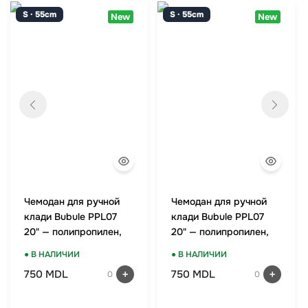
S · 55cm
S · 55cm
New
New
Чемодан для ручной
Чемодан для ручной
клади Bubule PPL07
клади Bubule PPL07
20" — полипропилен,
20" — полипропилен,
TSA-замок, мятный
TSA-замок, красный
● В НАЛИЧИИ
● В НАЛИЧИИ
750 MDL
750 MDL
0
0