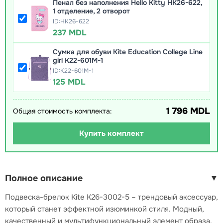
Пенал без наполнения Hello Kitty HK26-622,
1 отделение, 2 отворот
ID:HK26-622
237 MDL
Сумка для обуви Kite Education College Line
girl K22-601M-1
ID:K22-601M-1
125 MDL
1 796 MDL
Общая стоимость комплекта:
Купить комплект
Полное описание
▼
Подвеска-брелок Kite K26-3002-5 – трендовый аксессуар,
который станет эффектной изюминкой стиля. Модный,
качественный и мультифункциональный элемент образа.