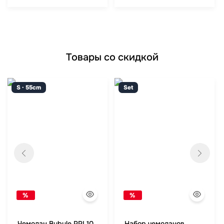
Товары со скидкой
S · 55cm
Set
%
%
Чемодан Bubule PPL10
Набор чемоданов