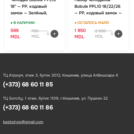
18" — PP, кодовый
Bubule PPL10 18/22/26
замок — Зелёный,
— PP, кодовый замок —
ручная кладь
Зелёный, комплект
● В НАЛИЧИИ
● ОСТАЛОСЬ МАЛО
599
1 950
750
2 950
0
0
MDL
MDL
MDL
MDL
ТЦ Атриум, этаж 3, бутик 3012, Кишинев, улица Албишоара 4
(+373) 68 60 11 85
ТЦ Suncity, 1 этаж, бутик 1109, г.Кишинев, ул. Пушкин 32
(+373) 68 60 11 86
bezbshop@gmail.com