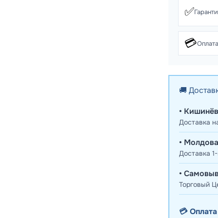
✅
Гарант
💳
Оплата
🚚 Достав
• Кишинёв
Доставка н
• Молдова
Доставка 1-
• Самовыв
Торговый Це
💳 Оплата