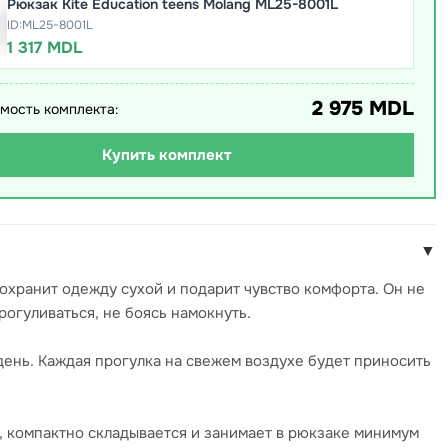
Рюкзак Kite Education teens Molang ML25-8001L
ID:ML25-8001L
1 317 MDL
2 975 MDL
мость комплекта:
Купить комплект
▼
охранит одежду сухой и подарит чувство комфорта. Он не
огуливаться, не боясь намокнуть.
ень. Каждая прогулка на свежем воздухе будет приносить
 компактно складывается и занимает в рюкзаке минимум