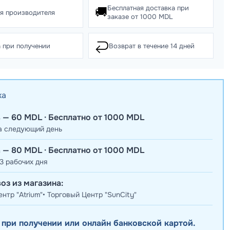
Бесплатная доставка при
🚚
ия производителя
заказе от 1000 MDL
↩️
 при получении
Возврат в течение 14 дней
ка
 — 60 MDL · Бесплатно от 1000 MDL
а следующий день
 — 80 MDL · Бесплатно от 1000 MDL
3 рабочих дня
оз из магазина:
нтр "Atrium"• Торговый Центр "SunCity"
 при получении или онлайн банковской картой.