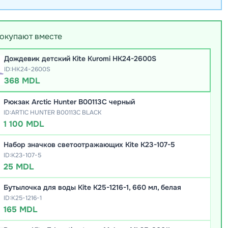
покупают вместе
Дождевик детский Kite Kuromi HK24-2600S
ID:HK24-2600S
368 MDL
Рюкзак Arctic Hunter B00113C черный
ID:ARTIC HUNTER B00113C BLACK
1 100 MDL
Набор значков светоотражающих Kite K23-107-5
ID:K23-107-5
25 MDL
Бутылочка для воды Kite K25-1216-1, 660 мл, белая
ID:K25-1216-1
165 MDL