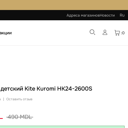
Ru
Адреса магазинов
Новости
 акции
:0
детский Kite Kuromi HK24-2600S
а
|
Оставить отзыв
L
490 MDL