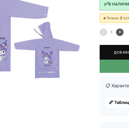
✅
В НАЛИЧ
 школы
🔥
Только
2
ост
ки
кзаки
-
+
1
ДОБАВ
📋 Характ
📏 Табли