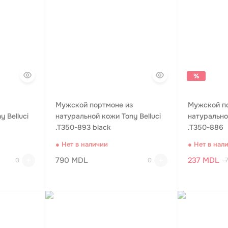
%
Мужской портмоне из
Мужской п
 Belluci
натуральной кожи Tony Belluci
натуральной
.T350-893 black
.T350-886
● Нет в наличии
● Нет в нал
790 MDL
237 MDL
0
0