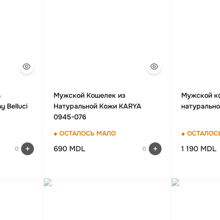
 школы
ки
кзаки
з
Мужской Кошелек из
Мужской к
 Belluci
Натуральной Кожи KARYA
натурально
0945-076
● ОСТАЛОСЬ МАЛО
● ОСТАЛОС
690 MDL
1 190 MDL
0
0