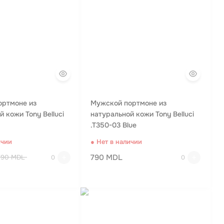
ортмоне из
Мужской портмоне из
 кожи Tony Belluci
натуральной кожи Tony Belluci
.T350-03 Blue
ичии
● Нет в наличии
790 MDL
790 MDL
0
0