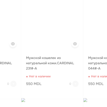
Мужской кошелек из
Мужской к
ARDINAL
натуральной кожи.CARDINAL
натуральн
231#-A
044#-A
● Нет в наличии
● Нет в нал
550 MDL
550 MDL
0
0