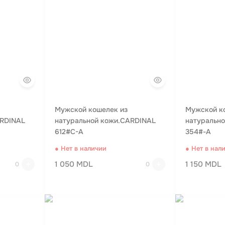
Мужской кошелек из
Мужской к
ARDINAL
натуральной кожи.CARDINAL
натуральн
612#C-A
354#-A
● Нет в наличии
● Нет в нал
1 050 MDL
1 150 MDL
0
0