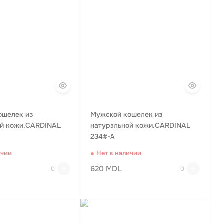
ошелек из
Мужской кошелек из
ой кожи.CARDINAL
натуральной кожи.CARDINAL
234#-A
ичии
● Нет в наличии
620 MDL
0
0