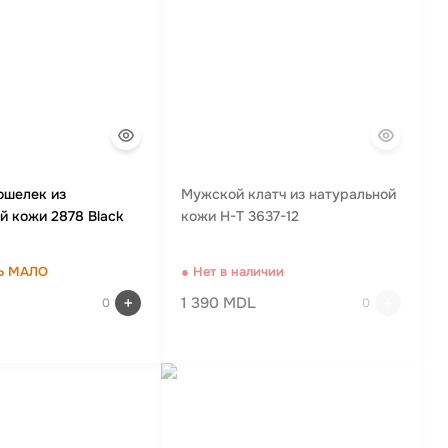
ошелек из
Мужской клатч из натуральной
й кожи 2878 Black
кожи H-T 3637-12
Ь МАЛО
● Нет в наличии
1 390 MDL
0
0