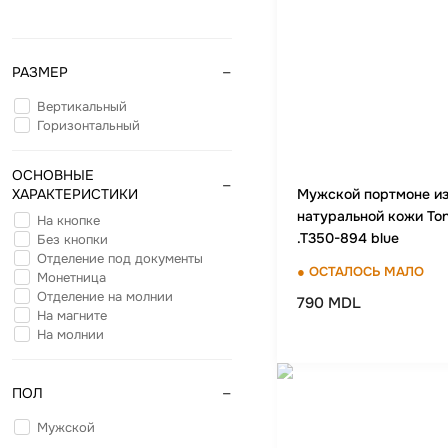
Бананки
Аксессуары для
-
Детские кошель
РАЗМЕР
Дошкольные рю
Вертикальный
Горизонтальный
ОСНОВНЫЕ
-
ХАРАКТЕРИСТИКИ
Мужской портмоне и
натуральной кожи Tony
На кнопке
.T350-894 blue
Без кнопки
Отделение под документы
● ОСТАЛОСЬ МАЛО
Монетница
Отделение на молнии
790 MDL
На магните
На молнии
-
ПОЛ
Мужской