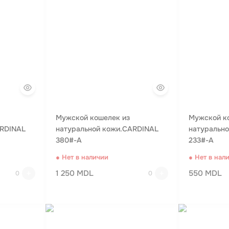
Мужской кошелек из
Мужской к
ARDINAL
натуральной кожи.CARDINAL
натуральн
380#-A
233#-A
● Нет в наличии
● Нет в нал
1 250 MDL
550 MDL
0
0