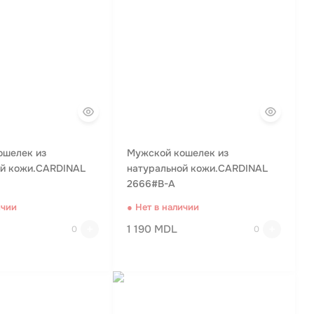
ошелек из
Мужской кошелек из
ой кожи.CARDINAL
натуральной кожи.CARDINAL
2666#B-A
ичии
● Нет в наличии
1 190 MDL
0
0