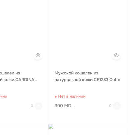
ошелек из
Мужской кошелек из
ой кожи.CARDINAL
натуральной кожи.CE1233 Coffe
ичии
● Нет в наличии
390 MDL
0
0