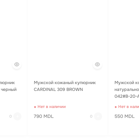
пюрник
Мужской кожаный купюрник
Мужской к
0 черный
CARDINAL 309 BROWN
натуральн
042#B-20-
● Нет в наличии
● Нет в нал
790 MDL
550 MDL
0
0