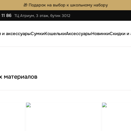
🎁 Подарок на выбор к школьному набору
 11 86
ТЦ Атриум, 3 этаж, бутик 3012
 и аксессуары
Сумки
Кошельки
Аксессуары
Новинки
Скидки и
аки
Мужские сумки
Мужские Кошельки
Ремни
ную обувь
Женские сумки
Женские Кошельки
Ключницы
Барсетки
Визитницы
х материалов
Автодокументницы
Браслеты
ки
Pungă cosmetică
тылки
Зонты
аки на
l