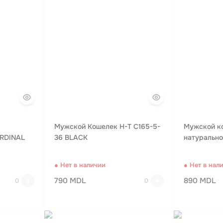
Мужской Кошелек H-T C165-5-
Мужской к
ARDINAL
36 BLACK
натурально
● Нет в наличии
● Нет в нал
790 MDL
890 MDL
0
0