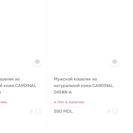
ошелек из
Мужской кошелек из
ой кожи.CARDINAL
натуральной кожи.CARDINAL
A
045#B-A
ичии
● Нет в наличии
590 MDL
0
0