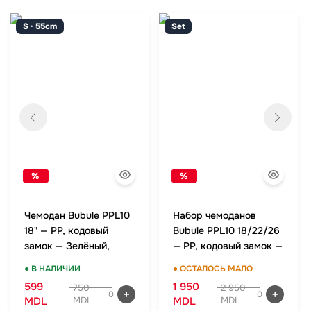
S · 55cm
Set
%
%
Чемодан Bubule PPL10
Набор чемоданов
18" — PP, кодовый
Bubule PPL10 18/22/26
замок — Зелёный,
— PP, кодовый замок —
ручная кладь
Зелёный, комплект
● В НАЛИЧИИ
● ОСТАЛОСЬ МАЛО
599
1 950
750
2 950
0
0
MDL
MDL
MDL
MDL