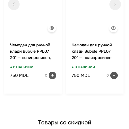
Чемодан для ручной
Чемодан для ручной
клади Bubule PPL07
клади Bubule PPL07
20" — полипропилен,
20" — полипропилен,
TSA-замок, мятный
TSA-замок, красный
● В НАЛИЧИИ
● В НАЛИЧИИ
750 MDL
750 MDL
0
0
Товары со скидкой