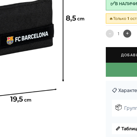
✅
В НАЛИЧ
 школы
🔥
Только
1
ост
ки
кзаки
-
+
1
ДОБАВ
📋 Характ
📦
Групп
📏 Табли