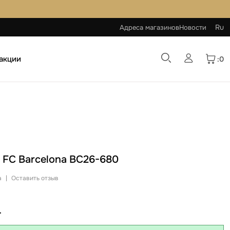
Ru
Адреса магазинов
Новости
 акции
:0
e FC Barcelona BC26-680
а
|
Оставить отзыв
L