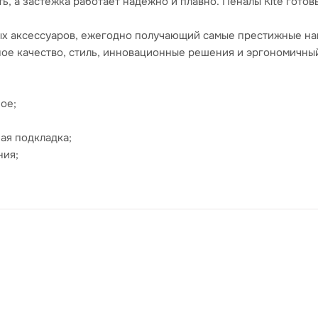
, а застежка работает надежно и плавно. Пеналы Kite гото
х аксессуаров, ежегодно получающий самые престижные награ
ное качество, стиль, инновационные решения и эргономичны
ое;
ая подкладка;
ния;