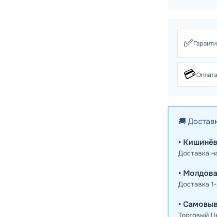
✅
Гарант
💳
Оплата
🚚 Достав
• Кишинёв
Доставка н
• Молдова
Доставка 1-
• Самовыв
Торговый Це