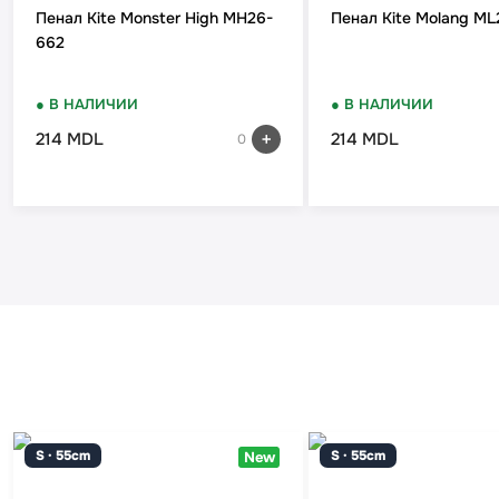
Пенал Kite Monster High MH26-
Пенал Kite Molang M
662
● В НАЛИЧИИ
● В НАЛИЧИИ
214 MDL
214 MDL
0
S · 55cm
S · 55cm
New