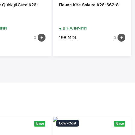
e Quirky&Cute K26-
Пенал Kite Sakura K26-662-8
ЧИИ
● В НАЛИЧИИ
198 MDL
0
0
Low-Cost
New
New