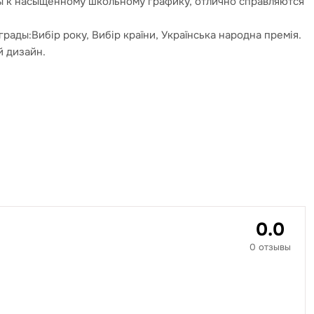
вы к насыщенному школьному графику, отлично справляются
ды:Вибір року, Вибір країни, Українська народна премія.
й дизайн.
0.0
0 отзывы