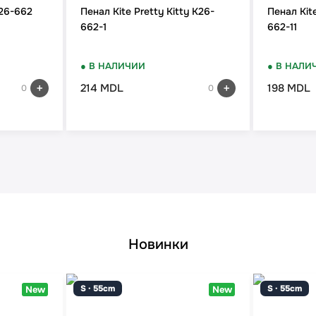
L26-662
Пенал Kite Pretty Kitty K26-
Пенал Kit
662-1
662-11
● В НАЛИЧИИ
● В НАЛИ
214 MDL
198 MDL
0
0
Новинки
S · 55cm
S · 55cm
New
New