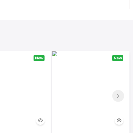
New
New