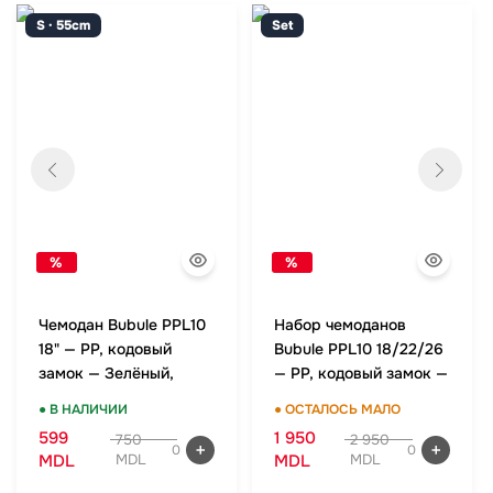
S · 55cm
Set
%
%
Чемодан Bubule PPL10
Набор чемоданов
18" — PP, кодовый
Bubule PPL10 18/22/26
замок — Зелёный,
— PP, кодовый замок —
ручная кладь
Зелёный, комплект
● В НАЛИЧИИ
● ОСТАЛОСЬ МАЛО
599
1 950
750
2 950
0
0
MDL
MDL
MDL
MDL