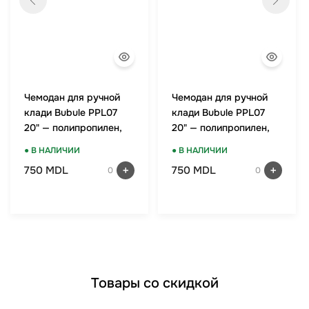
Чемодан для ручной
Чемодан для ручной
клади Bubule PPL07
клади Bubule PPL07
20" — полипропилен,
20" — полипропилен,
TSA-замок, мятный
TSA-замок, красный
● В НАЛИЧИИ
● В НАЛИЧИИ
750 MDL
750 MDL
0
0
Товары со скидкой