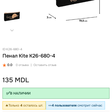
+
Женские Рюкзаки
Женские Кошельки
Новинки
Ланчбоксы и бутылки
Ремни
Скидки и акции
Бизнес рюкзаки
Ключницы
Школьные рюкзаки на колесах Snowball
Визитницы
Бананки
Автодокументницы
Аксессуары для школы
Браслеты
Детские кошельки
Pungă cosmetică
ID:K26-680-4
Пенал Kite K26-680-4
Дошкольные рюкзаки
Зонты
0.0
0 отзыва
|
Оставить отзыв
135 MDL
✅
В НАЛИЧИИ
🔥
Только
4
осталось шт.
👀
4 пользователя
смотрит сейчас