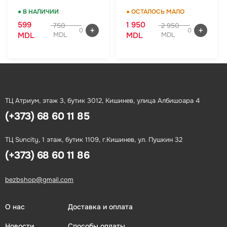
ручная кладь
Зелёный, комплект
● В НАЛИЧИИ
● ОСТАЛОСЬ МАЛО
599
1 950
750
2 950
0
0
MDL
MDL
MDL
MDL
ТЦ Атриум, этаж 3, бутик 3012, Кишинев, улица Албишоара 4
(+373) 68 60 11 85
ТЦ Suncity, 1 этаж, бутик 1109, г.Кишинев, ул. Пушкин 32
(+373) 68 60 11 86
bezbshop@gmail.com
О нас
Доставка и оплата
Новости
Способы оплаты