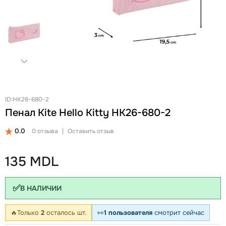
+
Женские Рюкзаки
Женские Кошельки
Новинки
Ланчбоксы и бутылки
Ремни
Скидки и акции
Бизнес рюкзаки
Ключницы
Школьные рюкзаки на колесах Snowball
Визитницы
Бананки
Автодокументницы
Аксессуары для школы
Браслеты
Детские кошельки
Pungă cosmetică
ID:HK26-680-2
Пенал Kite Hello Kitty HK26-680-2
Дошкольные рюкзаки
Зонты
0.0
0 отзыва
|
Оставить отзыв
135 MDL
✅
В НАЛИЧИИ
🔥
Только
2
осталось шт.
👀
1 пользователя
смотрит сейчас