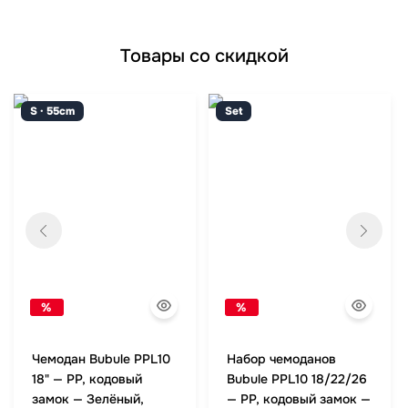
Товары со скидкой
S · 55cm
Set
%
%
Чемодан Bubule PPL10
Набор чемоданов
18" — PP, кодовый
Bubule PPL10 18/22/26
замок — Зелёный,
— PP, кодовый замок —