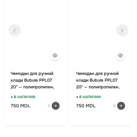
Чемодан для ручной
Чемодан для ручной
клади Bubule PPL07
клади Bubule PPL07
20" — полипропилен,
20" — полипропилен,
TSA-замок, мятный
TSA-замок, красный
● В НАЛИЧИИ
● В НАЛИЧИИ
750 MDL
750 MDL
0
0