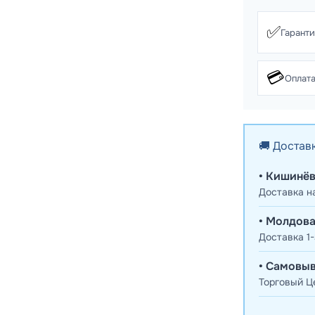
✅
Гарант
💳
Оплата
🚚 Достав
• Кишинёв
Доставка н
• Молдова
Доставка 1-
• Самовыв
Торговый Це