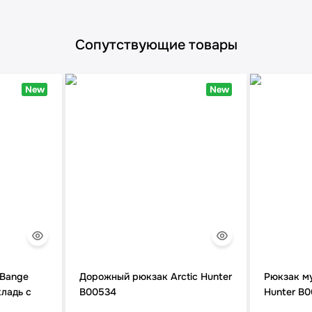
Сопутствующие товары
New
New
 Bange
Дорожный рюкзак Arctic Hunter
Рюкзак му
кладь с
B00534
Hunter B0