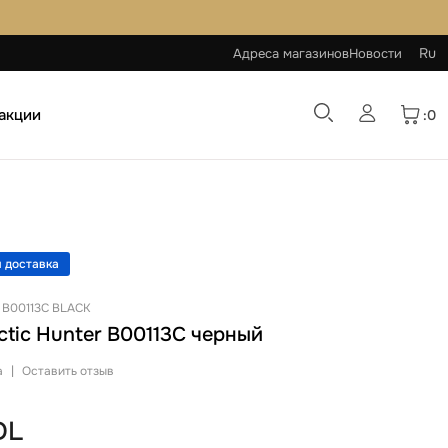
Ru
Адреса магазинов
Новости
 акции
:0
 доставка
 B00113C BLACK
ctic Hunter B00113C черный
а
|
Оставить отзыв
DL