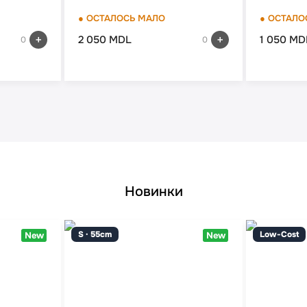
● ОСТАЛОСЬ МАЛО
● ОСТАЛО
2 050 MDL
1 050 MD
0
0
Новинки
S · 55cm
Low-Cost
New
New