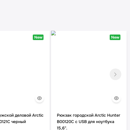
New
New
жской деловой Arctic
Рюкзак городской Arctic Hunter
0121C черный
B00120C с USB для ноутбука
15,6".