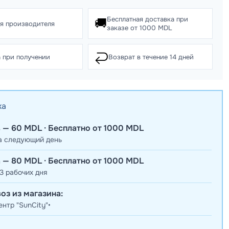
Бесплатная доставка при
🚚
ия производителя
заказе от 1000 MDL
↩️
 при получении
Возврат в течение 14 дней
ка
 — 60 MDL · Бесплатно от 1000 MDL
а следующий день
 — 80 MDL · Бесплатно от 1000 MDL
3 рабочих дня
оз из магазина:
нтр "SunCity"•