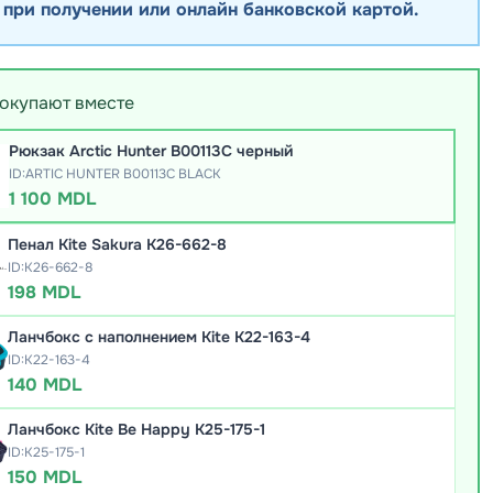
 при получении или онлайн банковской картой.
покупают вместе
Рюкзак Arctic Hunter B00113C черный
ID:ARTIC HUNTER B00113C BLACK
1 100 MDL
Пенал Kite Sakura K26-662-8
ID:K26-662-8
198 MDL
Ланчбокс с наполнением Kite K22-163-4
ID:K22-163-4
140 MDL
Ланчбокс Kite Be Happy K25-175-1
ID:K25-175-1
150 MDL