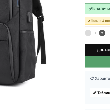
✅
В НАЛИЧ
 школы
ки
🔥
Только
2
ост
кзаки
-
+
1
ДОБАВ
📋 Характ
📏 Табли