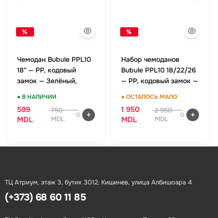
%
%
Чемодан Bubule PPL10
Набор чемоданов
18" — PP, кодовый
Bubule PPL10 18/22/26
замок — Зелёный,
— PP, кодовый замок —
ручная кладь
Зелёный, комплект
● В НАЛИЧИИ
● ОСТАЛОСЬ МАЛО
599
1 950
750
2 950
0
0
MDL
MDL
MDL
MDL
ТЦ Атриум, этаж 3, бутик 3012, Кишинев, улица Албишоара 4
(+373) 68 60 11 85