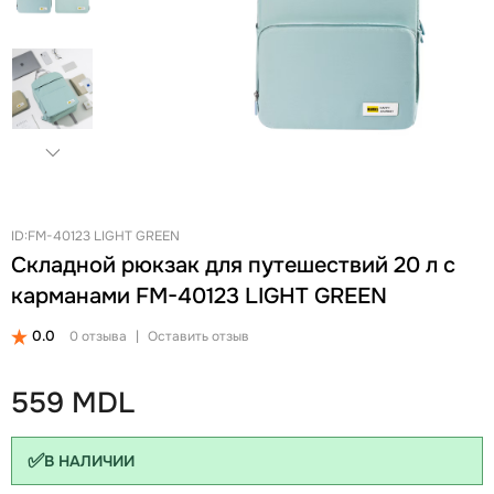
+
Женские Рюкзаки
Женские Кошельки
Новинки
Ланчбоксы и бутылки
Ремни
Скидки и акции
Бизнес рюкзаки
Ключницы
Школьные рюкзаки на колесах Snowball
Визитницы
Бананки
Автодокументницы
Аксессуары для школы
Браслеты
Детские кошельки
Pungă cosmetică
ID:FM-40123 LIGHT GREEN
Дошкольные рюкзаки
Зонты
Складной рюкзак для путешествий 20 л с
карманами FM-40123 LIGHT GREEN
0.0
0 отзыва
|
Оставить отзыв
559 MDL
✅
В НАЛИЧИИ