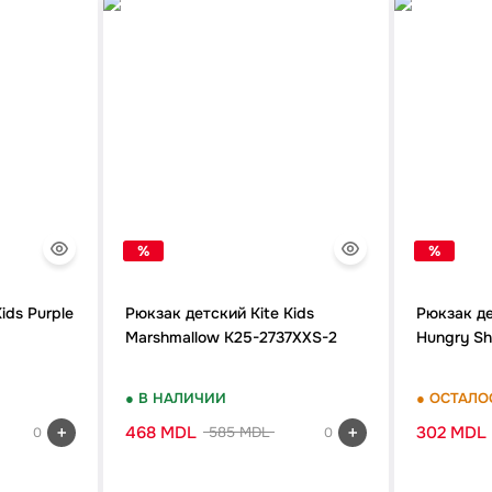
%
%
ids Purple
Рюкзак детский Kite Kids
Рюкзак де
Marshmallow K25-2737XXS-2
Hungry S
● В НАЛИЧИИ
● ОСТАЛО
468 MDL
302 MDL
585 MDL
0
0