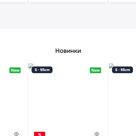
Новинки
S · 55cm
S · 55cm
New
New
%