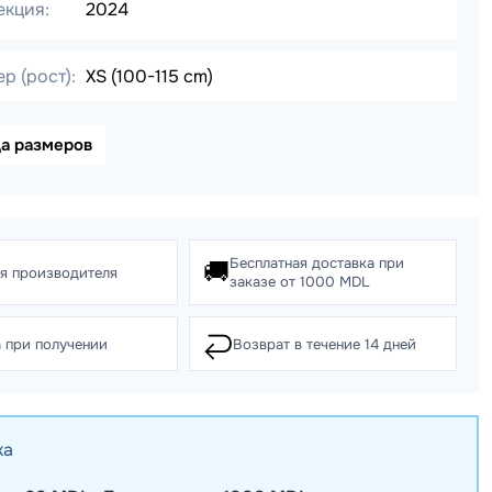
екция:
2024
р (рост):
XS (100-115 cm)
ца размеров
Бесплатная доставка при
🚚
ия производителя
заказе от 1000 MDL
↩️
 при получении
Возврат в течение 14 дней
ка