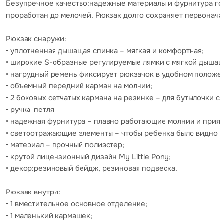
Безупречное качество:надежные материалы и фурнитура го
проработан до мелочей. Рюкзак долго сохраняет первонача
Рюкзак снаружи:
• уплотненная дышащая спинка – мягкая и комфортная;
• широкие S-образные регулируемые лямки с мягкой дыша
• нагрудный ремень фиксирует рюкзачок в удобном положен
• объемный передний карман на молнии;
• 2 боковых сетчатых кармана на резинке – для бутылочки 
• ручка-петля;
• надежная фурнитура – плавно работающие молнии и прия
• светоотражающие элементы – чтобы ребенка было видно 
• материал – прочный полиэстер;
• крутой лицензионный дизайн My Little Pony;
• декор:резиновый бейдж, резиновая подвеска.
Рюкзак внутри:
• 1 вместительное основное отделение;
• 1 маленький кармашек;