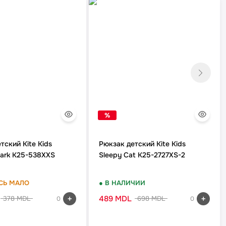
%
тский Kite Kids
Рюкзак детский Kite Kids
hark K25-538XXS
Sleepy Cat K25-2727XS-2
СЬ МАЛО
● В НАЛИЧИИ
489 MDL
378 MDL
698 MDL
0
0