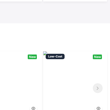
Low-Cost
New
New