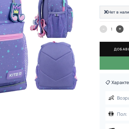
 школы
❌
Нет в нал
ки
кзаки
-
+
1
ДОБАВ
📋 Характ
👶
Возра
🚻
Пол: