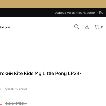
Ru
Адреса магазинов
Новости
 акции
:0
ский Kite Kids My Little Pony LP24-
а
|
Оставить отзыв
L
590 MDL