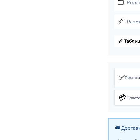
🗂️
Колл
📏
Разме
📏 Табли
✅
Гарант
💳
Оплата
🚚 Достав