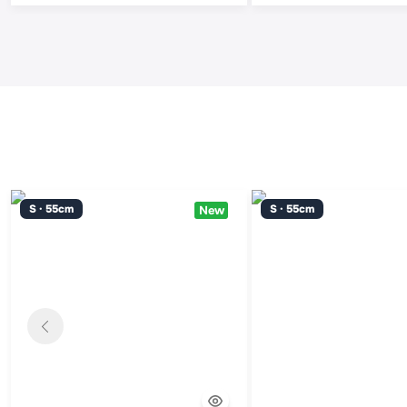
S · 55cm
S · 55cm
New