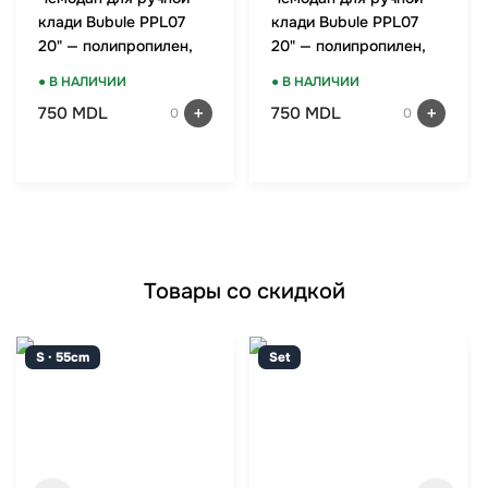
клади Bubule PPL07
клади Bubule PPL07
20" — полипропилен,
20" — полипропилен,
TSA-замок, мятный
TSA-замок, красный
● В НАЛИЧИИ
● В НАЛИЧИИ
750 MDL
750 MDL
0
0
Товары со скидкой
S · 55cm
Set