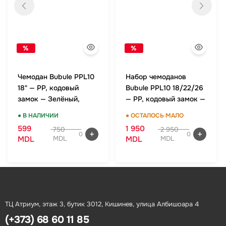
%
%
Чемодан Bubule PPL10
Набор чемоданов
18" — PP, кодовый
Bubule PPL10 18/22/26
замок — Зелёный,
— PP, кодовый замок —
ручная кладь
Зелёный, комплект
● В НАЛИЧИИ
● ОСТАЛОСЬ МАЛО
599
1 950
750
2 950
0
0
MDL
MDL
MDL
MDL
ТЦ Атриум, этаж 3, бутик 3012, Кишинев, улица Албишоара 4
(+373) 68 60 11 85